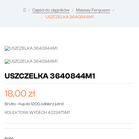
Części do ciągników
Massey Ferguson
USZCZELKA 3640844M1
USZCZELKA 3640844M1
18,00 zł
Brutto
- Kup do 12:00, odbierz jutro!
KOLEKTORA WYDECH 4222475M1
Ilość