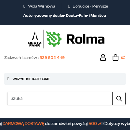
Wola Wiśniowa
Bogucice - Pierwsze
Autoryzowany dealer Deutz-Fahr i Manitou
Zadzwoń i zamów :
539 602 449
(0)
WSZYSTKIE KATEGORIE
DARMOWĄ DOSTAWĘ
dla zamówień powyżej
500 zł
! (Dotyczy wybr