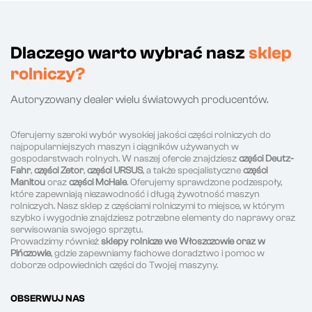
Dlaczego warto wybrać nasz
sklep
rolniczy?
Autoryzowany dealer wielu światowych producentów.
Oferujemy szeroki wybór wysokiej jakości części rolniczych do
najpopularniejszych maszyn i ciągników używanych w
gospodarstwach rolnych. W naszej ofercie znajdziesz
części Deutz-
Fahr
,
części Zetor
,
części URSUS
, a także specjalistyczne
części
Manitou
oraz
części McHale
. Oferujemy sprawdzone podzespoły,
które zapewniają niezawodność i długą żywotność maszyn
rolniczych. Nasz sklep z częściami rolniczymi to miejsce, w którym
szybko i wygodnie znajdziesz potrzebne elementy do naprawy oraz
serwisowania swojego sprzętu.
Prowadzimy również
sklepy rolnicze we Włoszczowie oraz w
Pińczowie
, gdzie zapewniamy fachowe doradztwo i pomoc w
doborze odpowiednich części do Twojej maszyny.
OBSERWUJ NAS