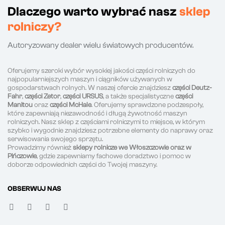
Dlaczego warto wybrać nasz
sklep
rolniczy?
Autoryzowany dealer wielu światowych producentów.
Oferujemy szeroki wybór wysokiej jakości części rolniczych do
najpopularniejszych maszyn i ciągników używanych w
gospodarstwach rolnych. W naszej ofercie znajdziesz
części Deutz-
Fahr
,
części Zetor
,
części URSUS
, a także specjalistyczne
części
Manitou
oraz
części McHale
. Oferujemy sprawdzone podzespoły,
które zapewniają niezawodność i długą żywotność maszyn
rolniczych. Nasz sklep z częściami rolniczymi to miejsce, w którym
szybko i wygodnie znajdziesz potrzebne elementy do naprawy oraz
serwisowania swojego sprzętu.
Prowadzimy również
sklepy rolnicze we Włoszczowie oraz w
Pińczowie
, gdzie zapewniamy fachowe doradztwo i pomoc w
doborze odpowiednich części do Twojej maszyny.
OBSERWUJ NAS