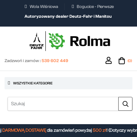
Wola Wiśniowa
Bogucice - Pierwsze
Autoryzowany dealer Deutz-Fahr i Manitou
Zadzwoń i zamów :
539 602 449
(0)
WSZYSTKIE KATEGORIE
DARMOWĄ DOSTAWĘ
dla zamówień powyżej
500 zł
! (Dotyczy wybr