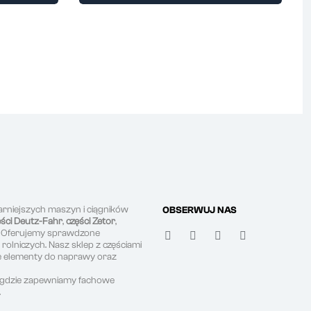
arniejszych maszyn i ciągników
OBSERWUJ NAS
ęści Deutz-Fahr
,
części Zetor
,
. Oferujemy sprawdzone
olniczych. Nasz sklep z częściami
ne elementy do naprawy oraz
, gdzie zapewniamy fachowe
.