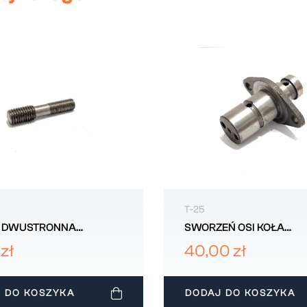
T-25
 DWUSTRONNA
SWORZEŃ OSI KOŁA
TORA WYDECHOWEGO
POŚREDNIEGO MAŁEGO 
zł
40,00 zł
LADIMIREC
WLADIMIREC D37M1002
008125R
 DO KOSZYKA
DODAJ DO KOSZYKA