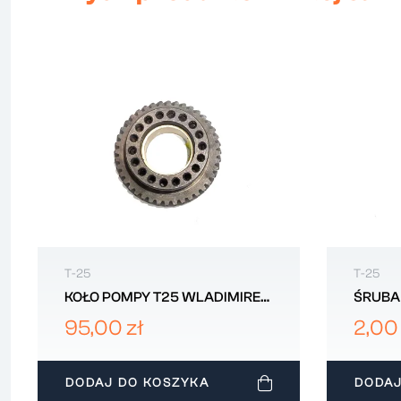
T-25
T-25
KOŁO POMPY T25 WLADIMIREC
ŚRUBA
D30111117A2
KOLEK
95,00 zł
2,00 
T25 W
D37M1
DODAJ DO KOSZYKA
DODAJ