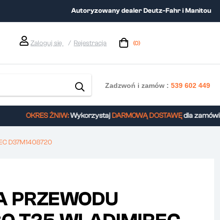
Autoryzowany dealer Deutz-Fahr i Manitou
Zaloguj się
Rejestracja
(0)
Zadzwoń i zamów :
539 602 449
OKRES ŻNIW:
Wykorzystaj
DARMOWĄ DOSTAWĘ
dla zamówień 
EC D37M1408720
A PRZEWODU