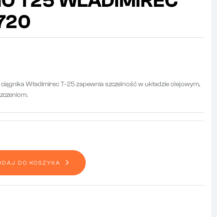
O T25 WLADIMIREC
720
o
ciągnika
Władimirec
T-
25
zapewnia
szczelność
w
układzie
olejowym,
zczeniom.
ODAJ DO KOSZYKA