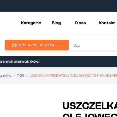
Kategorie
Blog
O nas
Kontakt
SZUKAJ W KATEGORII
anych przewoźników)
ągników
T-25
USZCZELKA PRZEWODU OLEJOWEGO T25 WLADIMIR
USZCZELK