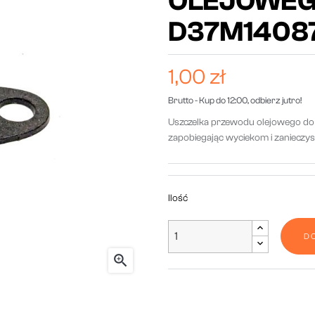
OLEJOWEG
D37M1408
1,00 zł
Brutto
- Kup do 12:00, odbierz jutro!
Uszczelka
przewodu
olejowego
d
zapobiegając
wyciekom
i
zanieczys
Ilość
D
