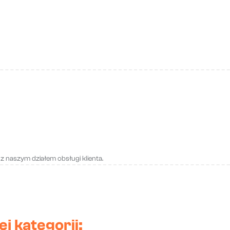
t
z
naszym
działem
obsługi
klienta.
j kategorii: