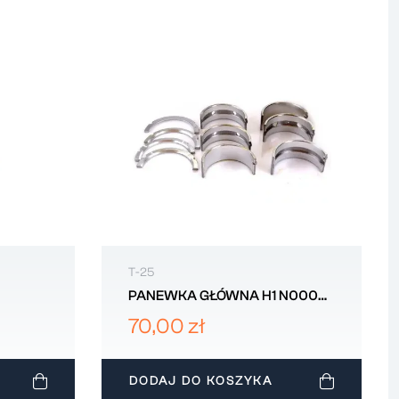
T-25
PANEWKA GŁÓWNA H1 N000
T-25
T25 WLADIMIREC D211005100
70,00 zł
170
DODAJ DO KOSZYKA