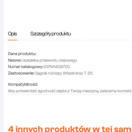
Opis
Szczegóły produktu
Dane
produktu:
Nazwa:
Uszczelka
przewodu
olejowego
Numer
katalogowy:
D37M1408720
Zastosowanie:
Ciągnik
rolniczy
Władimirec
T-
25
Kompatybilność:
Aby
potwierdzić
zgodność
części
z
Twoją
maszyną,
zalecamy
kontak
4 innych produktów w tej same