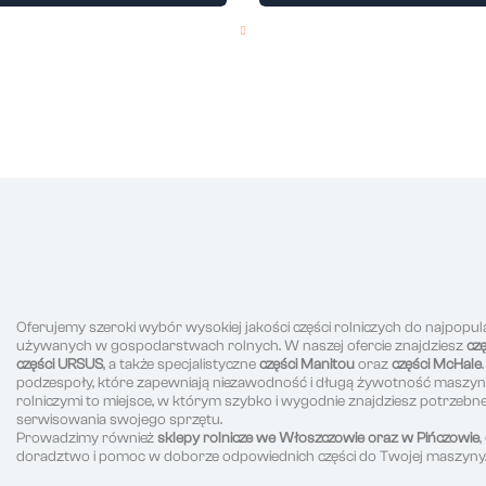
Oferujemy szeroki wybór wysokiej jakości części rolniczych do najpopul
używanych w gospodarstwach rolnych. W naszej ofercie znajdziesz
cz
części URSUS
, a także specjalistyczne
części Manitou
oraz
części McHale
podzespoły, które zapewniają niezawodność i długą żywotność maszyn r
rolniczymi to miejsce, w którym szybko i wygodnie znajdziesz potrzeb
serwisowania swojego sprzętu.
Prowadzimy również
sklepy rolnicze we Włoszczowie oraz w Pińczowie
doradztwo i pomoc w doborze odpowiednich części do Twojej maszyny