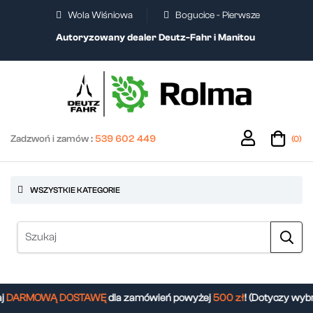
Wola Wiśniowa
Bogucice - Pierwsze
Autoryzowany dealer Deutz-Fahr i Manitou
Zadzwoń i zamów :
539 602 449
(0)
WSZYSTKIE KATEGORIE
DARMOWĄ DOSTAWĘ
dla zamówień powyżej
500 zł
! (Dotyczy wybr