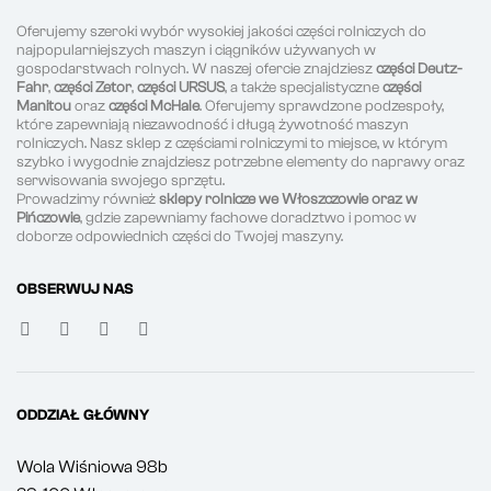
Oferujemy szeroki wybór wysokiej jakości części rolniczych do
najpopularniejszych maszyn i ciągników używanych w
gospodarstwach rolnych. W naszej ofercie znajdziesz
części Deutz-
Fahr
,
części Zetor
,
części URSUS
, a także specjalistyczne
części
Manitou
oraz
części McHale
. Oferujemy sprawdzone podzespoły,
które zapewniają niezawodność i długą żywotność maszyn
rolniczych. Nasz sklep z częściami rolniczymi to miejsce, w którym
szybko i wygodnie znajdziesz potrzebne elementy do naprawy oraz
serwisowania swojego sprzętu.
Prowadzimy również
sklepy rolnicze we Włoszczowie oraz w
Pińczowie
, gdzie zapewniamy fachowe doradztwo i pomoc w
doborze odpowiednich części do Twojej maszyny.
OBSERWUJ NAS
ODDZIAŁ GŁÓWNY
Wola Wiśniowa 98b