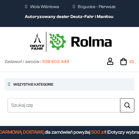
Wola Wiśniowa
Bogucice - Pierwsze
Autoryzowany dealer Deutz-Fahr i Manitou
Zadzwoń i zamów :
539 602 449
(0)
WSZYSTKIE KATEGORIE
ARMOWĄ DOSTAWĘ
dla zamówień powyżej
500 zł
! (Dotyczy wybran