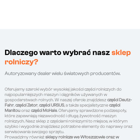
Dlaczego warto wybrać nasz
sklep
rolniczy?
Autoryzowany dealer wielu światowych producentów.
Oferujemy szeroki wybór wysokiej jakości części rolniczych do
najpopularniejszych maszyn i ciągników używanych w
gospodarstwach rolnych. W naszej ofercie znajdziesz
części Deutz-
Fahr
,
części Zetor
,
części URSUS
, a także specjalistyczne
części
Manitou
oraz
części McHale
. Oferujemy sprawdzone podzespoły,
które zapewniają niezawodność i długą żywotność maszyn
rolniczych. Nasz sklep z częściami rolniczymi to miejsce, w którym
szybko i wygodnie znajdziesz potrzebne elementy do naprawy oraz
serwisowania swojego sprzętu.
Prowadzimy również
sklepy rolnicze we Włoszczowie oraz w