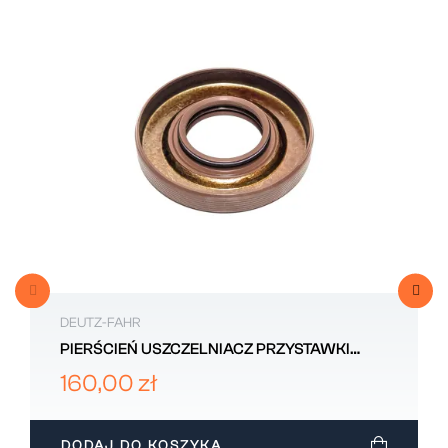
DEUTZ-FAHR
PIERŚCIEŃ USZCZELNIACZ PRZYSTAWKI
PRZEDNIEGO NAPĘDU DEUTZ-FAHR...
160,00 zł
DODAJ DO KOSZYKA