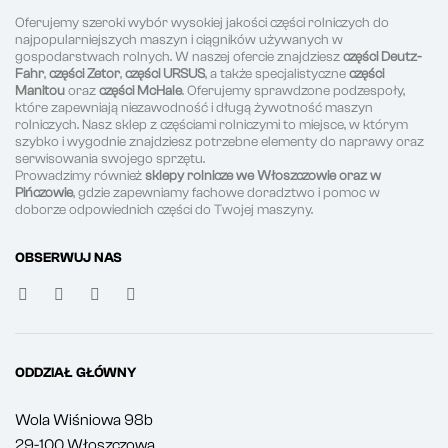
Oferujemy szeroki wybór wysokiej jakości części rolniczych do
najpopularniejszych maszyn i ciągników używanych w
gospodarstwach rolnych. W naszej ofercie znajdziesz
części Deutz-
Fahr
,
części Zetor
,
części URSUS
, a także specjalistyczne
części
Manitou
oraz
części McHale
. Oferujemy sprawdzone podzespoły,
które zapewniają niezawodność i długą żywotność maszyn
rolniczych. Nasz sklep z częściami rolniczymi to miejsce, w którym
szybko i wygodnie znajdziesz potrzebne elementy do naprawy oraz
serwisowania swojego sprzętu.
Prowadzimy również
sklepy rolnicze we Włoszczowie oraz w
Pińczowie
, gdzie zapewniamy fachowe doradztwo i pomoc w
doborze odpowiednich części do Twojej maszyny.
OBSERWUJ NAS
ODDZIAŁ GŁÓWNY
Wola Wiśniowa 98b
29-100 Włoszczowa