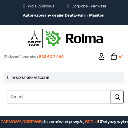
Wola Wiśniowa
Bogucice - Pierwsze
Autoryzowany dealer Deutz-Fahr i Manitou
Zadzwoń i zamów :
539 602 449
(0)
WSZYSTKIE KATEGORIE
DARMOWĄ DOSTAWĘ
dla zamówień powyżej
500 zł
! (Dotyczy wybra