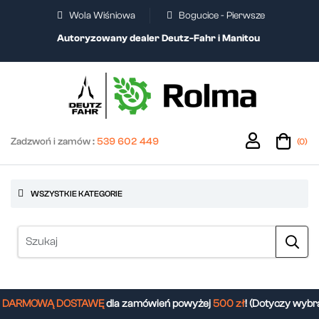
Wola Wiśniowa
Bogucice - Pierwsze
Autoryzowany dealer Deutz-Fahr i Manitou
Zadzwoń i zamów :
539 602 449
(0)
WSZYSTKIE KATEGORIE
ARMOWĄ DOSTAWĘ
dla zamówień powyżej
500 zł
! (Dotyczy wybra