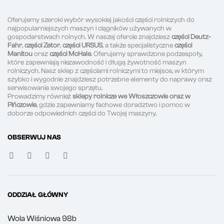
Oferujemy szeroki wybór wysokiej jakości części rolniczych do
najpopularniejszych maszyn i ciągników używanych w
gospodarstwach rolnych. W naszej ofercie znajdziesz
części Deutz-
Fahr
,
części Zetor
,
części URSUS
, a także specjalistyczne
części
Manitou
oraz
części McHale
. Oferujemy sprawdzone podzespoły,
które zapewniają niezawodność i długą żywotność maszyn
rolniczych. Nasz sklep z częściami rolniczymi to miejsce, w którym
szybko i wygodnie znajdziesz potrzebne elementy do naprawy oraz
serwisowania swojego sprzętu.
Prowadzimy również
sklepy rolnicze we Włoszczowie oraz w
Pińczowie
, gdzie zapewniamy fachowe doradztwo i pomoc w
doborze odpowiednich części do Twojej maszyny.
OBSERWUJ NAS
ODDZIAŁ GŁÓWNY
Wola Wiśniowa 98b