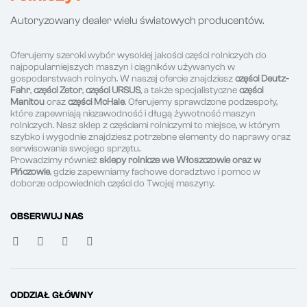
Autoryzowany dealer wielu światowych producentów.
Oferujemy szeroki wybór wysokiej jakości części rolniczych do
najpopularniejszych maszyn i ciągników używanych w
gospodarstwach rolnych. W naszej ofercie znajdziesz
części Deutz-
Fahr
,
części Zetor
,
części URSUS
, a także specjalistyczne
części
Manitou
oraz
części McHale
. Oferujemy sprawdzone podzespoły,
które zapewniają niezawodność i długą żywotność maszyn
rolniczych. Nasz sklep z częściami rolniczymi to miejsce, w którym
szybko i wygodnie znajdziesz potrzebne elementy do naprawy oraz
serwisowania swojego sprzętu.
Prowadzimy również
sklepy rolnicze we Włoszczowie oraz w
Pińczowie
, gdzie zapewniamy fachowe doradztwo i pomoc w
doborze odpowiednich części do Twojej maszyny.
OBSERWUJ NAS
ODDZIAŁ GŁÓWNY