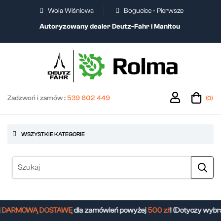
Wola Wiśniowa
Bogucice - Pierwsze
Autoryzowany dealer Deutz-Fahr i Manitou
Zadzwoń i zamów :
539 602 449
(0)
WSZYSTKIE KATEGORIE
DARMOWĄ DOSTAWĘ
dla zamówień powyżej
500 zł
! (Dotyczy wybra