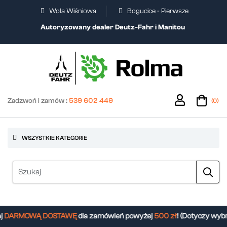
Wola Wiśniowa
Bogucice - Pierwsze
Autoryzowany dealer Deutz-Fahr i Manitou
Zadzwoń i zamów :
539 602 449
(0)
WSZYSTKIE KATEGORIE
DARMOWĄ DOSTAWĘ
dla zamówień powyżej
500 zł
! (Dotyczy wybr