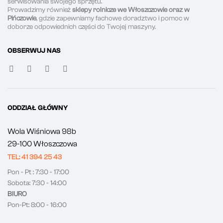
serwisowania swojego sprzętu.
Prowadzimy również
sklepy rolnicze we Włoszczowie oraz w
Pińczowie
, gdzie zapewniamy fachowe doradztwo i pomoc w
doborze odpowiednich części do Twojej maszyny.
OBSERWUJ NAS
ODDZIAŁ GŁÓWNY
Wola Wiśniowa 98b
29-100 Włoszczowa
TEL: 41 394 25 43
Pon - Pt : 7:30 - 17:00
Sobota: 7:30 - 14:00
BIURO
Pon-Pt: 8:00 - 16:00