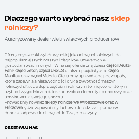
Dlaczego warto wybrać nasz
sklep
rolniczy?
Autoryzowany dealer wielu światowych producentów.
Oferujemy szeroki wybór wysokiej jakości części rolniczych do
najpopularniejszych maszyn i ciągników używanych w
gospodarstwach rolnych. W naszej ofercie znajdziesz
części Deutz-
Fahr
,
części Zetor
,
części URSUS
, a także specjalistyczne
części
Manitou
oraz
części McHale
. Oferujemy sprawdzone podzespoły,
które zapewniają niezawodność i długą żywotność maszyn
rolniczych. Nasz sklep z częściami rolniczymi to miejsce, w którym
szybko i wygodnie znajdziesz potrzebne elementy do naprawy oraz
serwisowania swojego sprzętu.
Prowadzimy również
sklepy rolnicze we Włoszczowie oraz w
Pińczowie
, gdzie zapewniamy fachowe doradztwo i pomoc w
doborze odpowiednich części do Twojej maszyny.
OBSERWUJ NAS