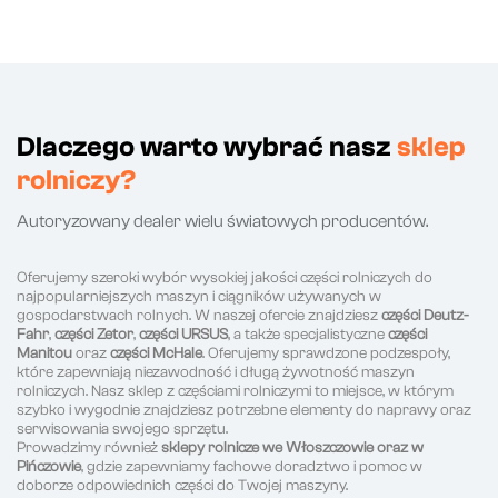
Dlaczego warto wybrać nasz
sklep
rolniczy?
Autoryzowany dealer wielu światowych producentów.
Oferujemy szeroki wybór wysokiej jakości części rolniczych do
najpopularniejszych maszyn i ciągników używanych w
gospodarstwach rolnych. W naszej ofercie znajdziesz
części Deutz-
Fahr
,
części Zetor
,
części URSUS
, a także specjalistyczne
części
Manitou
oraz
części McHale
. Oferujemy sprawdzone podzespoły,
które zapewniają niezawodność i długą żywotność maszyn
rolniczych. Nasz sklep z częściami rolniczymi to miejsce, w którym
szybko i wygodnie znajdziesz potrzebne elementy do naprawy oraz
serwisowania swojego sprzętu.
Prowadzimy również
sklepy rolnicze we Włoszczowie oraz w
Pińczowie
, gdzie zapewniamy fachowe doradztwo i pomoc w
doborze odpowiednich części do Twojej maszyny.