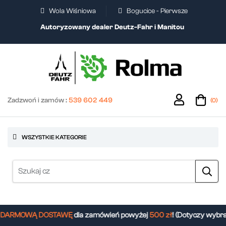
Wola Wiśniowa
Bogucice - Pierwsze
Autoryzowany dealer Deutz-Fahr i Manitou
Zadzwoń i zamów :
539 602 449
(0)
WSZYSTKIE KATEGORIE
ARMOWĄ DOSTAWĘ
dla zamówień powyżej
500 zł
! (Dotyczy wybra