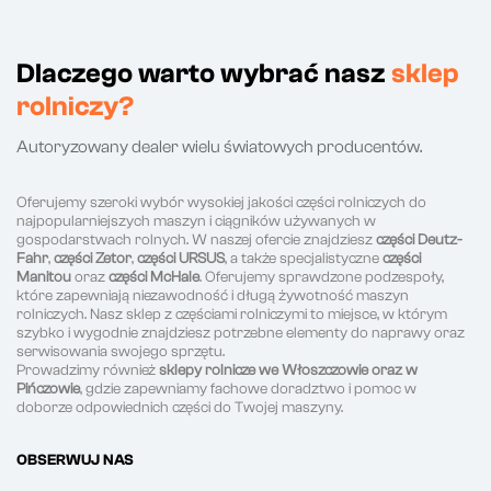
Dlaczego warto wybrać nasz
sklep
rolniczy?
Autoryzowany dealer wielu światowych producentów.
Oferujemy szeroki wybór wysokiej jakości części rolniczych do
najpopularniejszych maszyn i ciągników używanych w
gospodarstwach rolnych. W naszej ofercie znajdziesz
części Deutz-
Fahr
,
części Zetor
,
części URSUS
, a także specjalistyczne
części
Manitou
oraz
części McHale
. Oferujemy sprawdzone podzespoły,
które zapewniają niezawodność i długą żywotność maszyn
rolniczych. Nasz sklep z częściami rolniczymi to miejsce, w którym
szybko i wygodnie znajdziesz potrzebne elementy do naprawy oraz
serwisowania swojego sprzętu.
Prowadzimy również
sklepy rolnicze we Włoszczowie oraz w
Pińczowie
, gdzie zapewniamy fachowe doradztwo i pomoc w
doborze odpowiednich części do Twojej maszyny.
OBSERWUJ NAS