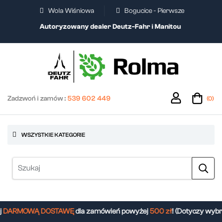
Wola Wiśniowa
Bogucice - Pierwsze
Autoryzowany dealer Deutz-Fahr i Manitou
Zadzwoń i zamów :
539 602 449
(0)
WSZYSTKIE KATEGORIE
DARMOWĄ DOSTAWĘ
dla zamówień powyżej
500 zł
! (Dotyczy wybr