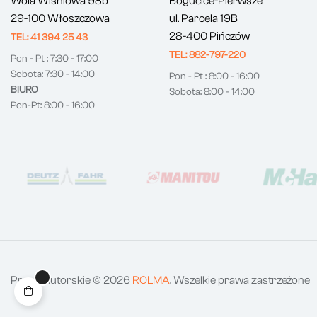
Wola Wiśniowa 98b
Bogucice-Pierwsze
29-100 Włoszczowa
ul. Parcela 19B
28-400 Pińczów
TEL: 41 394 25 43
TEL: 882-797-220
Pon - Pt : 7:30 - 17:00
Sobota: 7:30 - 14:00
Pon - Pt : 8:00 - 16:00
BIURO
Sobota: 8:00 - 14:00
Pon-Pt: 8:00 - 16:00
Prawa autorskie © 2026
ROLMA
. Wszelkie prawa zastrzeżone