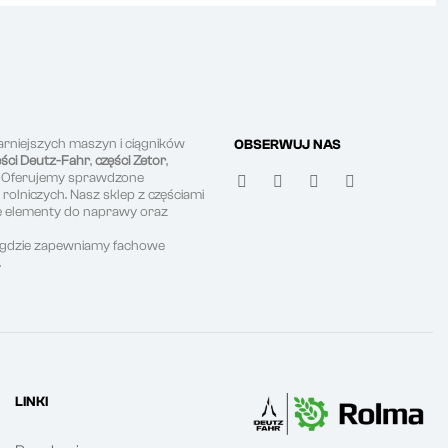
arniejszych maszyn i ciągników
OBSERWUJ NAS
ęści Deutz-Fahr
,
części Zetor
,
. Oferujemy sprawdzone
olniczych. Nasz sklep z częściami
ne elementy do naprawy oraz
, gdzie zapewniamy fachowe
.
LINKI