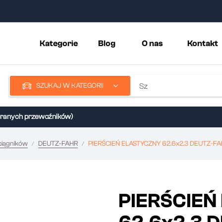
Kategorie
Blog
O nas
Kontakt
SZUKAJ W KATEGORII
nych przewoźników)
ciągników
DEUTZ-FAHR
PIERŚCIEŃ ELASTYCZNY 62.6x2.3 DEUTZ-FAH
PIERŚCIEŃ