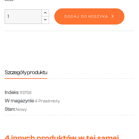
DODAJ DO KOSZYKA
Szczegóły produktu
Indeks
113758
W magazynie
4 Przedmioty
Stan:
Nowy
4 innych produktów w tej samej