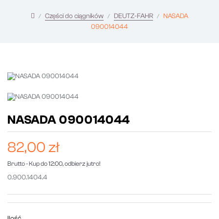
Części do ciągników
DEUTZ-FAHR
NASADA
090014044
NASADA 090014044
82,00 zł
Brutto
- Kup do 12:00, odbierz jutro!
0.900.1404.4
Ilość