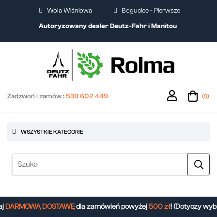
Wola Wiśniowa
Bogucice - Pierwsze
Autoryzowany dealer Deutz-Fahr i Manitou
Zadzwoń i zamów :
539 602 449
(0)
WSZYSTKIE KATEGORIE
j
DARMOWĄ DOSTAWĘ
dla zamówień powyżej
500 zł
! (Dotyczy wyb