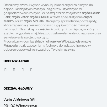
Oferujemy szeroki wybór wysokiej jakości części rolniczych do
najpopularniejszych maszyn i ciągników używanych w
gospodarstwach rolnych. W naszej ofercie znajdziesz
części Deutz-
Fahr
,
części Zetor
,
części URSUS
, a także specjalistyczne
części
Manitou
oraz
części McHale
. Oferujemy sprawdzone podzespoły,
które zapewniają niezawodność i długą żywotność maszyn
rolniczych. Nasz sklep z częściami rolniczymi to miejsce, w którym
szybko i wygodnie znajdziesz potrzebne elementy do naprawy oraz
serwisowania swojego sprzętu.
Prowadzimy również
sklepy rolnicze we Włoszczowie oraz w
Pińczowie
, gdzie zapewniamy fachowe doradztwo i pomoc w
doborze odpowiednich części do Twojej maszyny.
OBSERWUJ NAS
ODDZIAŁ GŁÓWNY
Wola Wiśniowa 98b
29-100 Włoszczowa