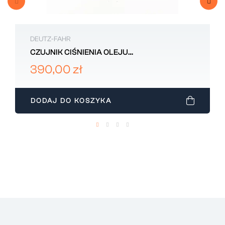
DEUTZ-FAHR
CZUJNIK CIŚNIENIA OLEJU
HYDRAULICZNEGO DEUTZ-FAHR
390,00 zł
2.7099.660.0/10
DODAJ DO KOSZYKA