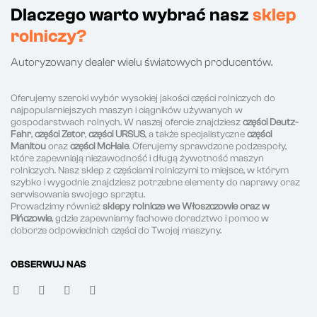
Dlaczego warto wybrać nasz
sklep
rolniczy?
Autoryzowany dealer wielu światowych producentów.
Oferujemy szeroki wybór wysokiej jakości części rolniczych do
najpopularniejszych maszyn i ciągników używanych w
gospodarstwach rolnych. W naszej ofercie znajdziesz
części Deutz-
Fahr
,
części Zetor
,
części URSUS
, a także specjalistyczne
części
Manitou
oraz
części McHale
. Oferujemy sprawdzone podzespoły,
które zapewniają niezawodność i długą żywotność maszyn
rolniczych. Nasz sklep z częściami rolniczymi to miejsce, w którym
szybko i wygodnie znajdziesz potrzebne elementy do naprawy oraz
serwisowania swojego sprzętu.
Prowadzimy również
sklepy rolnicze we Włoszczowie oraz w
Pińczowie
, gdzie zapewniamy fachowe doradztwo i pomoc w
doborze odpowiednich części do Twojej maszyny.
OBSERWUJ NAS