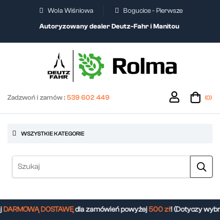
Wola Wiśniowa
Bogucice - Pierwsze
Autoryzowany dealer Deutz-Fahr i Manitou
Zadzwoń i zamów :
539 602 449
(0)
WSZYSTKIE KATEGORIE
DARMOWĄ DOSTAWĘ
dla zamówień powyżej
500 zł
! (Dotyczy wybr