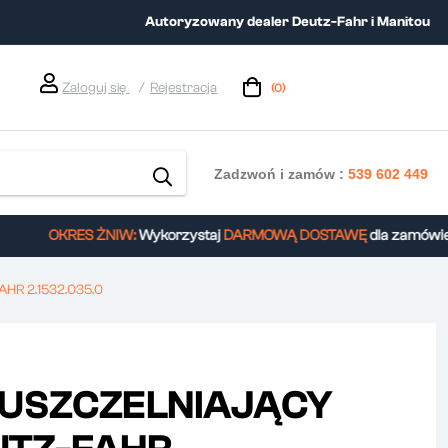
Autoryzowany dealer Deutz-Fahr i Manitou
Zaloguj się
Rejestracja
(0)
Zadzwoń i zamów :
539 602 449
OKRES ŻNIW:
Wykorzystaj
DARMOWĄ DOSTAWĘ
dla zamówień 
AHR 2.1532.035.0
 USZCZELNIAJĄCY