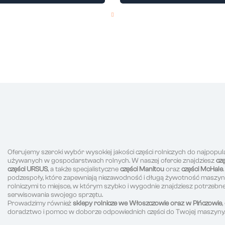
Oferujemy szeroki wybór wysokiej jakości części rolniczych do najpopul
używanych w gospodarstwach rolnych. W naszej ofercie znajdziesz
cz
części URSUS
, a także specjalistyczne
części Manitou
oraz
części McHale
podzespoły, które zapewniają niezawodność i długą żywotność maszyn r
rolniczymi to miejsce, w którym szybko i wygodnie znajdziesz potrzeb
serwisowania swojego sprzętu.
Prowadzimy również
sklepy rolnicze we Włoszczowie oraz w Pińczowie
doradztwo i pomoc w doborze odpowiednich części do Twojej maszyny