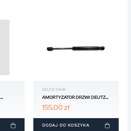
DEUTZ-FAHR
4
AMORTYZATOR DRZWI DEUTZ-
3
FAHR 002388384
155,00 zł
DODAJ DO KOSZYKA