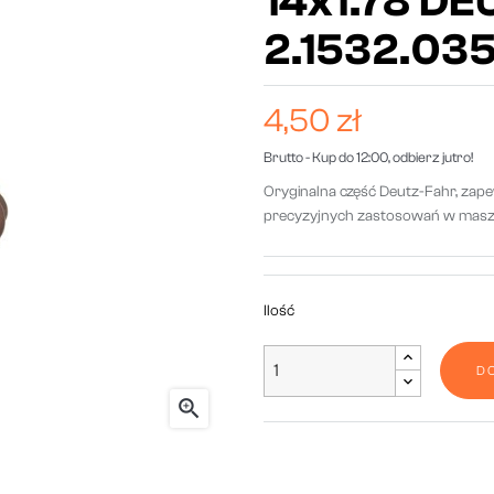
14x1.78 D
2.1532.035
4,50 zł
Brutto
- Kup do 12:00, odbierz jutro!
Oryginalna część Deutz-Fahr, zape
precyzyjnych zastosowań w maszy
Ilość
D
