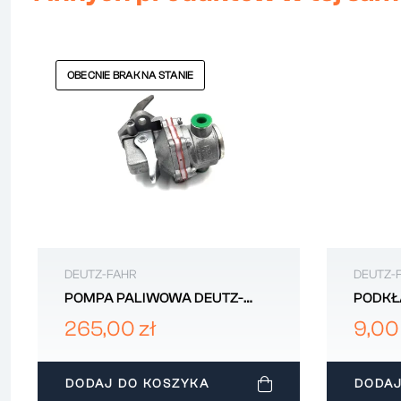
OBECNIE BRAK NA STANIE
DEUTZ-FAHR
DEUTZ-
POMPA PALIWOWA DEUTZ-
PODKŁ
FAHR 245193100
044117
265,00 zł
9,00
DODAJ DO KOSZYKA
DODAJ