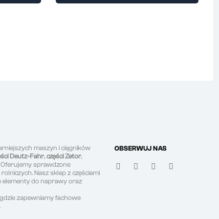
arniejszych maszyn i ciągników
OBSERWUJ NAS
ęści Deutz-Fahr
,
części Zetor
,
. Oferujemy sprawdzone
olniczych. Nasz sklep z częściami
ne elementy do naprawy oraz
, gdzie zapewniamy fachowe
.