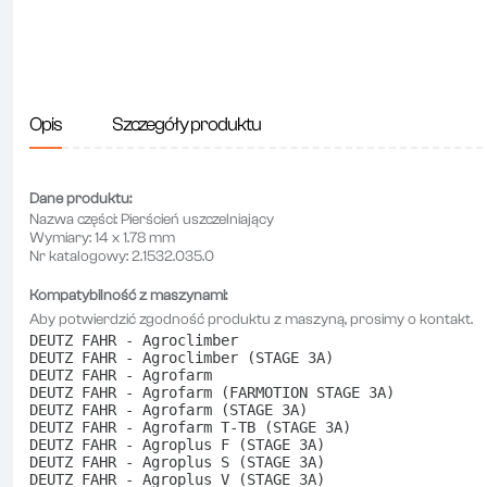
Opis
Szczegóły produktu
Dane produktu:
Nazwa części:
Pierścień uszczelniający
Wymiary:
14 x 1.78 mm
Nr katalogowy:
2.1532.035.0
Kompatybilność z maszynami:
Aby potwierdzić zgodność produktu z maszyną, prosimy o kontakt.
DEUTZ FAHR - Agroclimber
DEUTZ FAHR - Agroclimber (STAGE 3A)
DEUTZ FAHR - Agrofarm
DEUTZ FAHR - Agrofarm (FARMOTION STAGE 3A)
DEUTZ FAHR - Agrofarm (STAGE 3A)
DEUTZ FAHR - Agrofarm T-TB (STAGE 3A)
DEUTZ FAHR - Agroplus F (STAGE 3A)
DEUTZ FAHR - Agroplus S (STAGE 3A)
DEUTZ FAHR - Agroplus V (STAGE 3A)