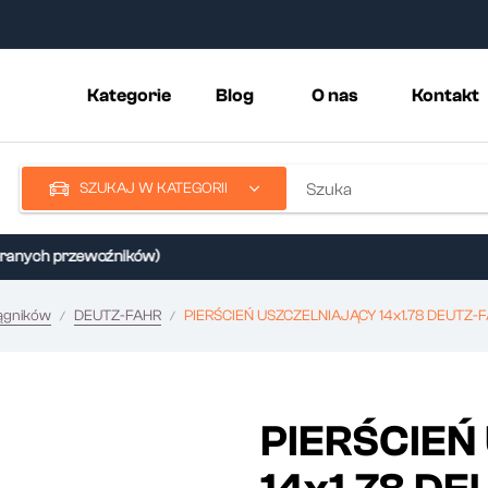
Kategorie
Blog
O nas
Kontakt
SZUKAJ W KATEGORII
nych przewoźników)
iągników
DEUTZ-FAHR
PIERŚCIEŃ USZCZELNIAJĄCY 14x1.78 DEUTZ-F
PIERŚCIEŃ