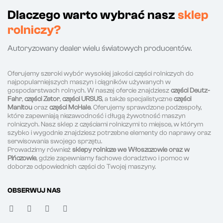
Dlaczego warto wybrać nasz
sklep
rolniczy?
Autoryzowany dealer wielu światowych producentów.
Oferujemy szeroki wybór wysokiej jakości części rolniczych do
najpopularniejszych maszyn i ciągników używanych w
gospodarstwach rolnych. W naszej ofercie znajdziesz
części Deutz-
Fahr
,
części Zetor
,
części URSUS
, a także specjalistyczne
części
Manitou
oraz
części McHale
. Oferujemy sprawdzone podzespoły,
które zapewniają niezawodność i długą żywotność maszyn
rolniczych. Nasz sklep z częściami rolniczymi to miejsce, w którym
szybko i wygodnie znajdziesz potrzebne elementy do naprawy oraz
serwisowania swojego sprzętu.
Prowadzimy również
sklepy rolnicze we Włoszczowie oraz w
Pińczowie
, gdzie zapewniamy fachowe doradztwo i pomoc w
doborze odpowiednich części do Twojej maszyny.
OBSERWUJ NAS