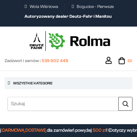
Wola Wiśniowa
Bogucice - Pierwsze
Autoryzowany dealer Deutz-Fahr i Manitou
Zadzwoń i zamów :
539 602 449
(0)
WSZYSTKIE KATEGORIE
DARMOWĄ DOSTAWĘ
dla zamówień powyżej
500 zł
! (Dotyczy wybr