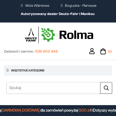
Wola Wiśniowa
Bogucice - Pierwsze
Autoryzowany dealer Deutz-Fahr i Manitou
Zadzwoń i zamów :
539 602 449
(0)
WSZYSTKIE KATEGORIE
DARMOWĄ DOSTAWĘ
dla zamówień powyżej
500 zł
! (Dotyczy wybr