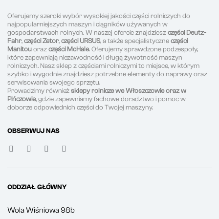
Oferujemy szeroki wybór wysokiej jakości części rolniczych do
najpopularniejszych maszyn i ciągników używanych w
gospodarstwach rolnych. W naszej ofercie znajdziesz
części Deutz-
Fahr
,
części Zetor
,
części URSUS
, a także specjalistyczne
części
Manitou
oraz
części McHale
. Oferujemy sprawdzone podzespoły,
które zapewniają niezawodność i długą żywotność maszyn
rolniczych. Nasz sklep z częściami rolniczymi to miejsce, w którym
szybko i wygodnie znajdziesz potrzebne elementy do naprawy oraz
serwisowania swojego sprzętu.
Prowadzimy również
sklepy rolnicze we Włoszczowie oraz w
Pińczowie
, gdzie zapewniamy fachowe doradztwo i pomoc w
doborze odpowiednich części do Twojej maszyny.
OBSERWUJ NAS
ODDZIAŁ GŁÓWNY
Wola Wiśniowa 98b