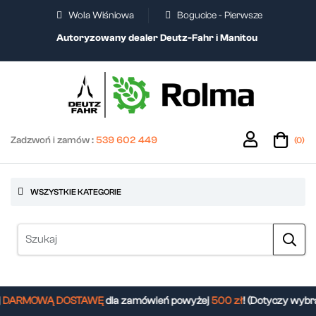
Wola Wiśniowa
Bogucice - Pierwsze
Autoryzowany dealer Deutz-Fahr i Manitou
Zadzwoń i zamów :
539 602 449
(0)
WSZYSTKIE KATEGORIE
DARMOWĄ DOSTAWĘ
dla zamówień powyżej
500 zł
! (Dotyczy wybr