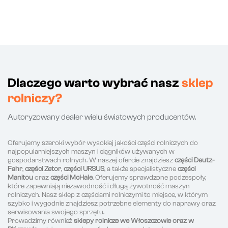
Dlaczego warto wybrać nasz
sklep
rolniczy?
Autoryzowany dealer wielu światowych producentów.
Oferujemy szeroki wybór wysokiej jakości części rolniczych do
najpopularniejszych maszyn i ciągników używanych w
gospodarstwach rolnych. W naszej ofercie znajdziesz
części Deutz-
Fahr
,
części Zetor
,
części URSUS
, a także specjalistyczne
części
Manitou
oraz
części McHale
. Oferujemy sprawdzone podzespoły,
które zapewniają niezawodność i długą żywotność maszyn
rolniczych. Nasz sklep z częściami rolniczymi to miejsce, w którym
szybko i wygodnie znajdziesz potrzebne elementy do naprawy oraz
serwisowania swojego sprzętu.
Prowadzimy również
sklepy rolnicze we Włoszczowie oraz w