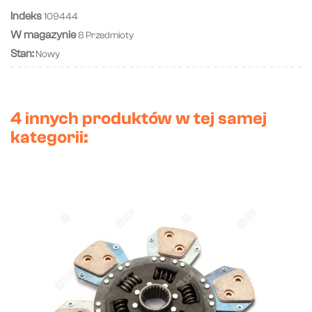
Indeks
109444
W magazynie
8 Przedmioty
Stan:
Nowy
4 innych produktów w tej samej
kategorii: