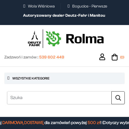
Wola Wiśniowa
Bogucice - Pierwsze
Autoryzowany dealer Deutz-Fahr i Manitou
Zadzwoń i zamów :
539 602 449
(0)
WSZYSTKIE KATEGORIE
DARMOWĄ DOSTAWĘ
dla zamówień powyżej
500 zł
! (Dotyczy wybr