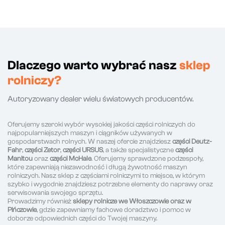
Dlaczego warto wybrać nasz
sklep
rolniczy?
Autoryzowany dealer wielu światowych producentów.
Oferujemy szeroki wybór wysokiej jakości części rolniczych do
najpopularniejszych maszyn i ciągników używanych w
gospodarstwach rolnych. W naszej ofercie znajdziesz
części Deutz-
Fahr
,
części Zetor
,
części URSUS
, a także specjalistyczne
części
Manitou
oraz
części McHale
. Oferujemy sprawdzone podzespoły,
które zapewniają niezawodność i długą żywotność maszyn
rolniczych. Nasz sklep z częściami rolniczymi to miejsce, w którym
szybko i wygodnie znajdziesz potrzebne elementy do naprawy oraz
serwisowania swojego sprzętu.
Prowadzimy również
sklepy rolnicze we Włoszczowie oraz w
Pińczowie
, gdzie zapewniamy fachowe doradztwo i pomoc w
doborze odpowiednich części do Twojej maszyny.