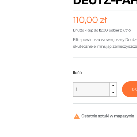
DEUTZ-FAH
110,00 zł
Brutto
- Kup do 12:00, odbierz jutro!
Filtr powietrza wewnętrzny Deutz
skutecznie eliminując zanieczyszcze
Ilość
D

Ostatnie sztuki w magazynie