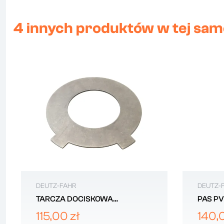
4 innych produktów w tej same
DEUTZ-FAHR
DEUTZ-
TARCZA DOCISKOWA
PAS PV
HAMULCOWA DEUTZ-FAHR
WODY 
115,00 zł
140,
0.270.4351.0
FAHR 2