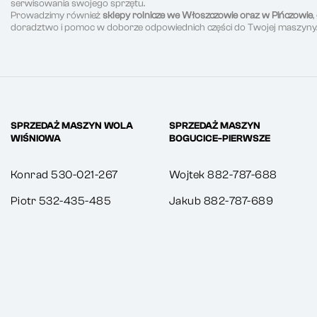
serwisowania swojego sprzętu.
Prowadzimy również
sklepy rolnicze we Włoszczowie oraz w Pińczowie
doradztwo i pomoc w doborze odpowiednich części do Twojej maszyny
SPRZEDAŻ MASZYN WOLA
SPRZEDAŻ MASZYN
WIŚNIOWA
BOGUCICE-PIERWSZE
Konrad 530-021-267
Wojtek 882-787-688
Piotr 532-435-485
Jakub 882-787-689