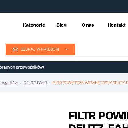
Kategorie
Blog
O nas
Kontakt
SZUKAJ W KATEGORII
anych przewoźników)
 ciągników
DEUTZ-FAHR
FILTR POWIETRZA WEWNĘTRZNY DEUTZ-F
FILTR PO