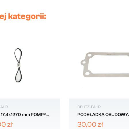
j kategorii:
FAHR
DEUTZ-FAHR
 17.4x1270 mm POMPY
PODKŁADKA OBUDOWY
ALTERNATORA DEUTZ-
0.50MM DEUTZ-FAHR
00 zł
30,00 zł
.4119.206.0
0.065.1968.0