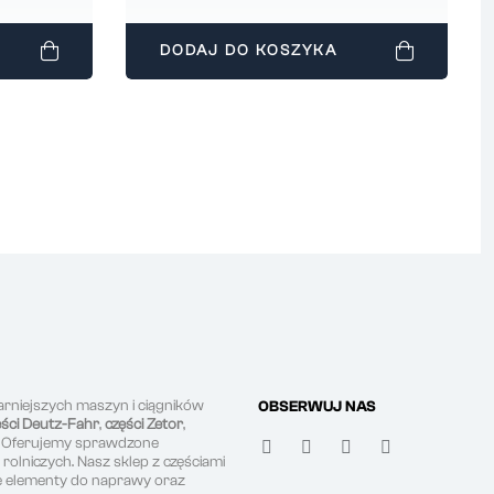
DODAJ DO KOSZYKA
arniejszych maszyn i ciągników
OBSERWUJ NAS
ęści Deutz-Fahr
,
części Zetor
,
. Oferujemy sprawdzone
olniczych. Nasz sklep z częściami
ne elementy do naprawy oraz