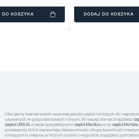
 DO KOSZYKA
DODAJ DO KOSZYKA
Oferujemy szeroki wybór wysokiej jakości części rolniczych do najpopul
używanych w gospodarstwach rolnych. W naszej ofercie znajdziesz
cz
części URSUS
, a także specjalistyczne
części Manitou
oraz
części McHale
podzespoły, które zapewniają niezawodność i długą żywotność maszyn r
rolniczymi to miejsce, w którym szybko i wygodnie znajdziesz potrzeb