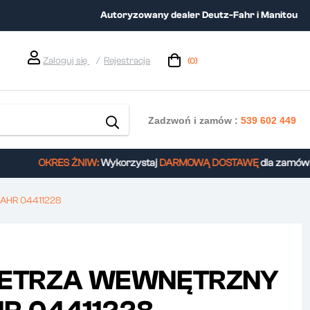
Autoryzowany dealer Deutz-Fahr i Manitou
Zaloguj się
Rejestracja
(0)
Zadzwoń i zamów :
539 602 449
OKRES ŻNIW:
Wykorzystaj
DARMOWĄ DOSTAWĘ
dla zamówień
AHR 04411228
WIETRZA WEWNĘTRZNY