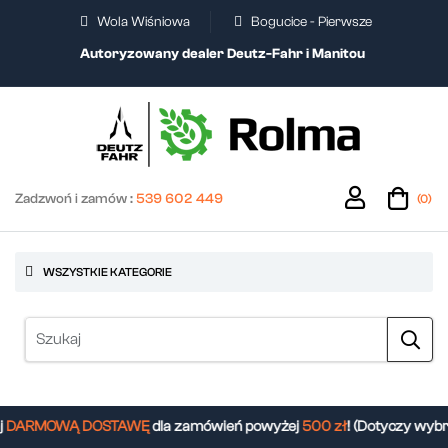
Wola Wiśniowa
Bogucice - Pierwsze
Autoryzowany dealer Deutz-Fahr i Manitou
Zadzwoń i zamów :
539 602 449
(0)
WSZYSTKIE KATEGORIE
DARMOWĄ DOSTAWĘ
dla zamówień powyżej
500 zł
! (Dotyczy wybr