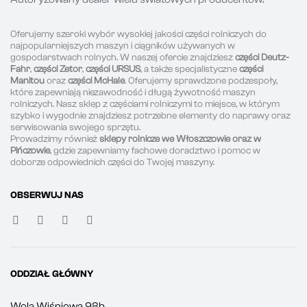
Oferujemy szeroki wybór wysokiej jakości części rolniczych do
najpopularniejszych maszyn i ciągników używanych w
gospodarstwach rolnych. W naszej ofercie znajdziesz
części Deutz-
Fahr
,
części Zetor
,
części URSUS
, a także specjalistyczne
części
Manitou
oraz
części McHale
. Oferujemy sprawdzone podzespoły,
które zapewniają niezawodność i długą żywotność maszyn
rolniczych. Nasz sklep z częściami rolniczymi to miejsce, w którym
szybko i wygodnie znajdziesz potrzebne elementy do naprawy oraz
serwisowania swojego sprzętu.
Prowadzimy również
sklepy rolnicze we Włoszczowie oraz w
Pińczowie
, gdzie zapewniamy fachowe doradztwo i pomoc w
doborze odpowiednich części do Twojej maszyny.
OBSERWUJ NAS
ODDZIAŁ GŁÓWNY
Wola Wiśniowa 98b