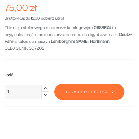
75,00 zł
Brutto
- Kup do 12:00, odbierz jutro!
Filtr oleju silnikowego o numerze katalogowym
01183574
to
oryginalna część zamienna przeznaczona do ciągników marki
Deutz-
Fahr
, a także do maszyn
Lamborghini
,
SAME
i
Hürlimann
.
OLEJ SILNIK SO7262
Ilość
DODAJ DO KOSZYKA