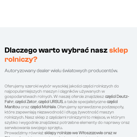
Dlaczego warto wybrać nasz
sklep
rolniczy?
Autoryzowany dealer wielu światowych producentów.
Oferujemy szeroki wybór wysokiej jakości części rolniczych do
najpopularniejszych maszyn i ciągników używanych w
gospodarstwach rolnych. W naszej ofercie znajdziesz
części Deutz-
Fahr
,
części Zetor
,
części URSUS
, a także specjalistyczne
części
Manitou
oraz
części McHale
. Oferujemy sprawdzone podzespoły,
które zapewniają niezawodność i długą żywotność maszyn
rolniczych. Nasz sklep z częściami rolniczymi to miejsce, w którym
szybko i wygodnie znajdziesz potrzebne elementy do naprawy oraz
serwisowania swojego sprzętu.
Prowadzimy również
sklepy rolnicze we Włoszczowie oraz w