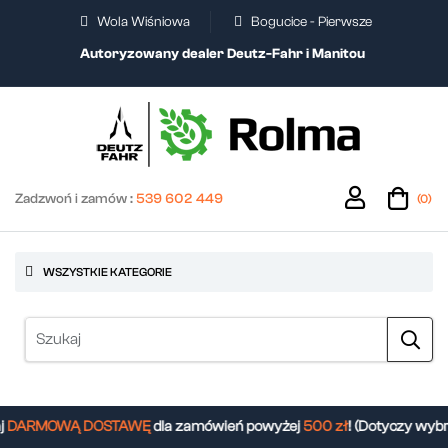
Wola Wiśniowa
Bogucice - Pierwsze
Autoryzowany dealer Deutz-Fahr i Manitou
Zadzwoń i zamów :
539 602 449
(0)
WSZYSTKIE KATEGORIE
DARMOWĄ DOSTAWĘ
dla zamówień powyżej
500 zł
! (Dotyczy wybr