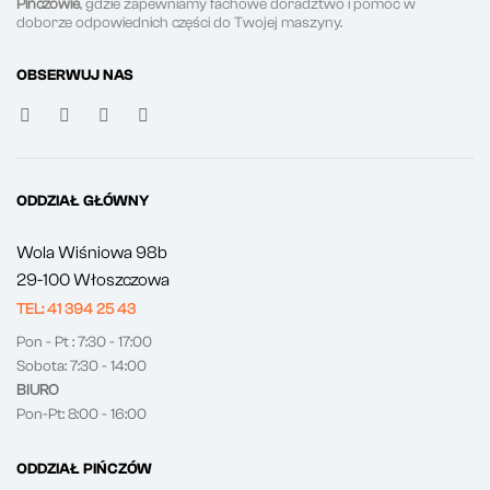
Pińczowie
, gdzie zapewniamy fachowe doradztwo i pomoc w
doborze odpowiednich części do Twojej maszyny.
OBSERWUJ NAS
ODDZIAŁ GŁÓWNY
Wola Wiśniowa 98b
29-100 Włoszczowa
TEL: 41 394 25 43
Pon - Pt : 7:30 - 17:00
Sobota: 7:30 - 14:00
BIURO
Pon-Pt: 8:00 - 16:00
ODDZIAŁ PIŃCZÓW