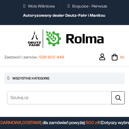
Wola Wiśniowa
Bogucice - Pierwsze
Autoryzowany dealer Deutz-Fahr i Manitou
Zadzwoń i zamów :
539 602 449
(0)
WSZYSTKIE KATEGORIE
ARMOWĄ DOSTAWĘ
dla zamówień powyżej
500 zł
! (Dotyczy wybra