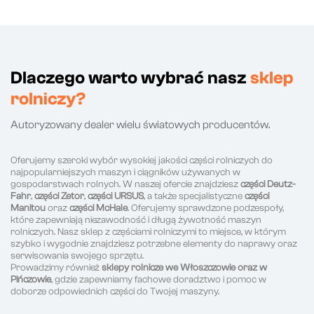
Dlaczego warto wybrać nasz
sklep
rolniczy?
Autoryzowany dealer wielu światowych producentów.
Oferujemy szeroki wybór wysokiej jakości części rolniczych do
najpopularniejszych maszyn i ciągników używanych w
gospodarstwach rolnych. W naszej ofercie znajdziesz
części Deutz-
Fahr
,
części Zetor
,
części URSUS
, a także specjalistyczne
części
Manitou
oraz
części McHale
. Oferujemy sprawdzone podzespoły,
które zapewniają niezawodność i długą żywotność maszyn
rolniczych. Nasz sklep z częściami rolniczymi to miejsce, w którym
szybko i wygodnie znajdziesz potrzebne elementy do naprawy oraz
serwisowania swojego sprzętu.
Prowadzimy również
sklepy rolnicze we Włoszczowie oraz w
Pińczowie
, gdzie zapewniamy fachowe doradztwo i pomoc w
doborze odpowiednich części do Twojej maszyny.