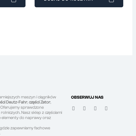
arniejszych maszyn i ciągników
OBSERWUJ NAS
ęści Deutz-Fahr
,
części Zetor
,
. Oferujemy sprawdzone
olniczych. Nasz sklep z częściami
ne elementy do naprawy oraz
, gdzie zapewniamy fachowe
.