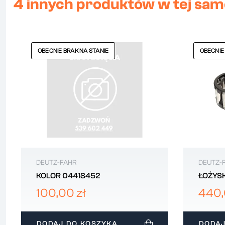
4 innych produktów w tej same
OBECNIE BRAK NA STANIE
OBECNIE
DEUTZ-FAHR
DEUTZ-
KOLOR 04418452
ŁOŻYS
30x44
100,00 zł
440,
2.2999
DODAJ DO KOSZYKA
DODAJ