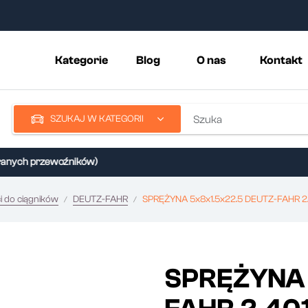
Kategorie
Blog
O nas
Kontakt
SZUKAJ W KATEGORII
ych przewoźników)
i do ciągników
DEUTZ-FAHR
SPRĘŻYNA 5x8x1.5x22.5 DEUTZ-FAHR 2.
SPRĘŻYNA 