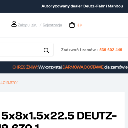
Autoryzowany dealer Deutz-Fahr i Manitou
Zaloguj się
Rejestracja
(0)
Zadzwoń i zamów :
539 602 449
OKRES ŻNIW:
Wykorzystaj
DARMOWĄ DOSTAWĘ
dla zamówień p
4019.670.1
5x8x1.5x22.5 DEUTZ-