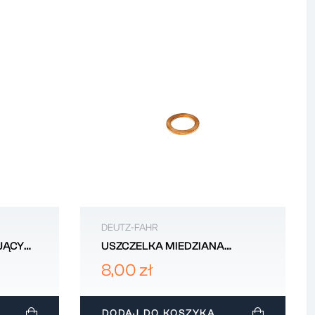
DEUTZ-FAHR
JĄCY
USZCZELKA MIEDZIANA
CZUJNIKA TEMPERATURY
8,00 zł
OLEJU 14.2x20 DEUTZ-FAHR...
DODAJ DO KOSZYKA