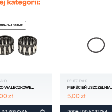
j kategorii:
 BRAK NA STANIE
FAHR
DEUTZ-FAHR
KO WAŁECZKOWE
PIERŚCIEŃ USZCZELNIA
x52 DEUTZ-FAHR
46X3,53 DEUTZ-FAHR
00 zł
5,00 zł
.307.0
215301180
 DO KOSZYKA
DODAJ DO KOSZYKA