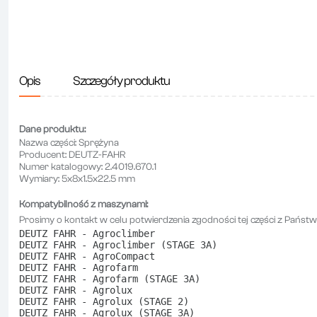
Opis
Szczegóły produktu
Dane produktu:
Nazwa części:
Sprężyna
Producent:
DEUTZ-FAHR
Numer katalogowy:
2.4019.670.1
Wymiary:
5x8x1.5x22.5 mm
Kompatybilność z maszynami:
Prosimy o kontakt w celu potwierdzenia zgodności tej części z Państ
DEUTZ FAHR - Agroclimber
DEUTZ FAHR - Agroclimber (STAGE 3A)
DEUTZ FAHR - AgroCompact
DEUTZ FAHR - Agrofarm
DEUTZ FAHR - Agrofarm (STAGE 3A)
DEUTZ FAHR - Agrolux
DEUTZ FAHR - Agrolux (STAGE 2)
DEUTZ FAHR - Agrolux (STAGE 3A)