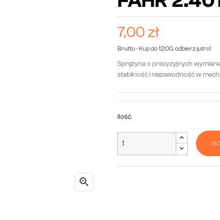
FAHR 2.401
7,00 zł
Brutto
- Kup do 12:00, odbierz jutro!
Sprężyna o precyzyjnych wymiara
stabilność i niezawodność w mech
Ilość
D
