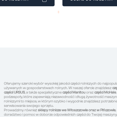
Oferujemy szeroki wybór wysokiej jakości części rolniczych do najpopul
używanych w gospodarstwach rolnych. W naszej ofercie znajdziesz
cz
części URSUS
, a także specjalistyczne
części Manitou
oraz
części McHale
podzespoły, które zapewniają niezawodność i długą żywotność maszyn r
rolniczymi to miejsce, w którym szybko i wygodnie znajdziesz potrzeb
serwisowania swojego sprzętu.
Prowadzimy również
sklepy rolnicze we Włoszczowie oraz w Pińczowie
doradztwo i pomoc w doborze odpowiednich części do Twojej maszyny