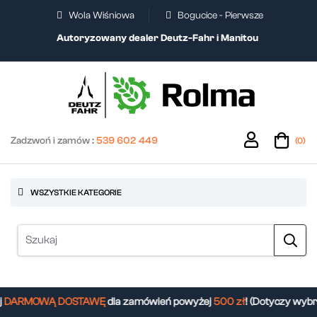
Wola Wiśniowa
Bogucice - Pierwsze
Autoryzowany dealer Deutz-Fahr i Manitou
Zadzwoń i zamów :
539 602 449
(0)
WSZYSTKIE KATEGORIE
DARMOWĄ DOSTAWĘ
dla zamówień powyżej
500 zł
! (Dotyczy wybr