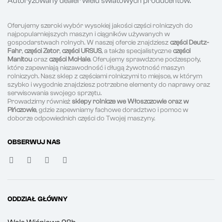
Autoryzowany dealer wielu światowych producentów.
Oferujemy szeroki wybór wysokiej jakości części rolniczych do
najpopularniejszych maszyn i ciągników używanych w
gospodarstwach rolnych. W naszej ofercie znajdziesz
części Deutz-
Fahr
,
części Zetor
,
części URSUS
, a także specjalistyczne
części
Manitou
oraz
części McHale
. Oferujemy sprawdzone podzespoły,
które zapewniają niezawodność i długą żywotność maszyn
rolniczych. Nasz sklep z częściami rolniczymi to miejsce, w którym
szybko i wygodnie znajdziesz potrzebne elementy do naprawy oraz
serwisowania swojego sprzętu.
Prowadzimy również
sklepy rolnicze we Włoszczowie oraz w
Pińczowie
, gdzie zapewniamy fachowe doradztwo i pomoc w
doborze odpowiednich części do Twojej maszyny.
OBSERWUJ NAS
ODDZIAŁ GŁÓWNY