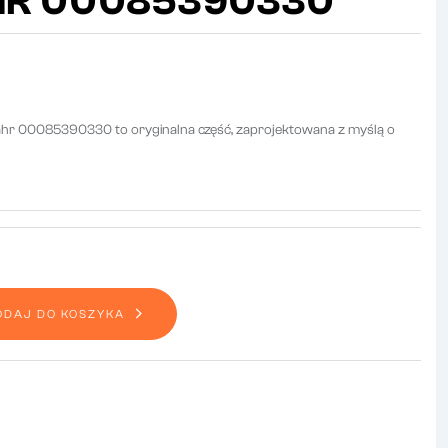
HR 00085390330
ahr 00085390330 to oryginalna część, zaprojektowana z myślą o
ODAJ DO KOSZYKA