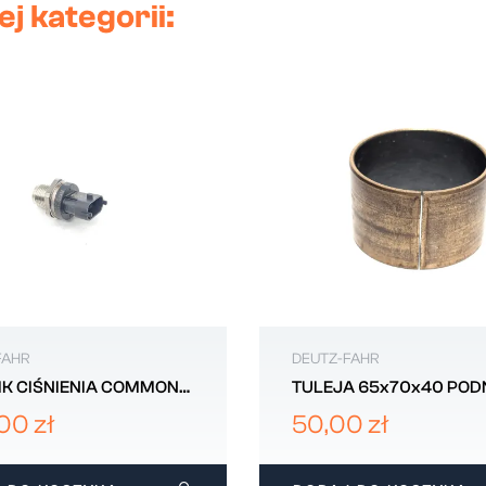
j kategorii:
FAHR
DEUTZ-FAHR
IK CIŚNIENIA COMMON
TULEJA 65x70x40 POD
DEUTZ-FAHR 090022722
TYLNY DEUTZ-FAHR
00 zł
50,00 zł
2.1555.622.0