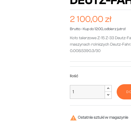
DEUTZ-FA
2 100,00 zł
Brutto
- Kup do 12:00, odbierz jutro!
Koło talerzowe Z-15 Z-33 Deutz-F
maszynach rolniczych Deutz-Fahr.
0.008.5390.3/30
Ilość
D

Ostatnie sztuki w magazynie