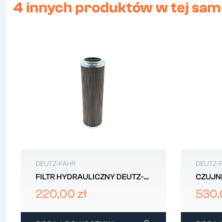
4 innych produktów w tej same
DEUTZ-FAHR
DEUTZ-
FILTR HYDRAULICZNY DEUTZ-
CZUJN
FAHR 244197950
RAIL 
220,00 zł
530,