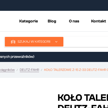
Kategorie
Blog
O nas
Kontakt
SZUKAJ W KATEGORII
nych przewoźników)
 ciągników
DEUTZ-FAHR
KOŁO TALERZOWE Z-15 Z-33 DEUTZ-FAHR
KOŁO TALE