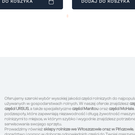
 DO KOSZYKA
DODAJ DO KOSZYKA
Oferujemy szeroki wybór wysokiej jakości części rolniczych do najpopul
używanych w gospodarstwach rolnych. W naszej ofercie znajdziesz
cz
części URSUS
, a także specjalistyczne
części Manitou
oraz
części McHale
podzespoły, które zapewniają niezawodność i długą żywotność maszyn r
rolniczymi to miejsce, w którym szybko i wygodnie znajdziesz potrzeb
serwisowania swojego sprzętu.
Prowadzimy również
sklepy rolnicze we Włoszczowie oraz w Pińczowie
doradztwo i pomoc w doborze odpowiednich części do Twojej maszyny