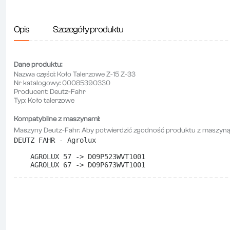
Opis
Szczegóły produktu
Dane produktu:
Nazwa części:
Koło Talerzowe Z-15 Z-33
Nr katalogowy:
00085390330
Producent:
Deutz-Fahr
Typ:
Koło talerzowe
Kompatybilne z maszynami:
Maszyny Deutz-Fahr. Aby potwierdzić zgodność produktu z maszyną,
DEUTZ FAHR - Agrolux
    AGROLUX 57 -> D09P523WVT1001
    AGROLUX 67 -> D09P673WVT1001