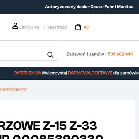
Autoryzowany dealer Deutz-Fahr i Manitou
Zaloguj się
Rejestracja
(0)
Zadzwoń i zamów :
539 602 449
OKRES ŻNIW:
Wykorzystaj
DARMOWĄ DOSTAWĘ
dla zamówień 
 00085390330
RZOWE Z-15 Z-33