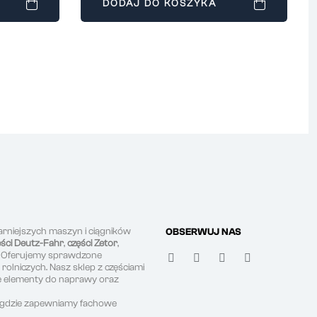
DODAJ DO KOSZYKA
arniejszych maszyn i ciągników
OBSERWUJ NAS
ęści Deutz-Fahr
,
części Zetor
,
. Oferujemy sprawdzone
olniczych. Nasz sklep z częściami
ne elementy do naprawy oraz
, gdzie zapewniamy fachowe
.