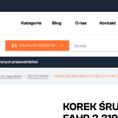
Kategorie
Blog
O nas
Kontakt
SZUKAJ W KATEGORII
ych przewoźników)
i do ciągników
DEUTZ-FAHR
KOREK ŚRUBA MISKI 1/2' DEUTZ-FAHR 2.
KOREK ŚRUB