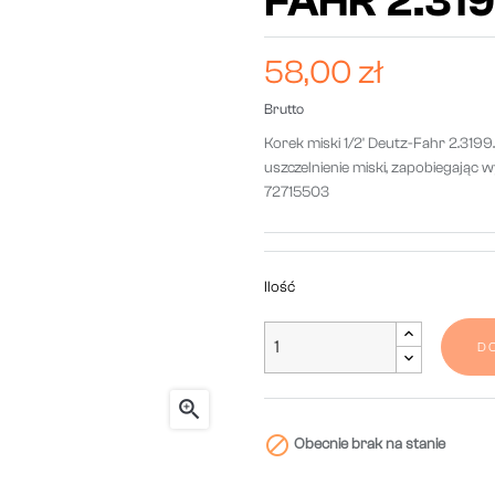
FAHR 2.319
58,00 zł
Brutto
Korek miski 1/2' Deutz-Fahr 2.319
uszczelnienie miski, zapobiegając
72715503
Ilość
D


Obecnie brak na stanie