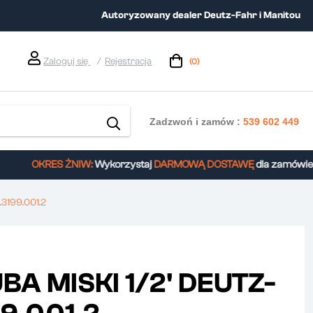
Autoryzowany dealer Deutz-Fahr i Manitou
Zaloguj się
Rejestracja
(0)
Zadzwoń i zamów :
539 602 449
OKRES ŻNIW:
Wykorzystaj
DARMOWĄ DOSTAWĘ
dla zamówień p
3199.001.2
A MISKI 1/2' DEUTZ-