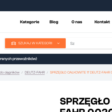
Kategorie
Blog
O nas
Kontakt
SZUKAJ W KATEGORII
nych przewoźników)
 do ciągników
DEUTZ-FAHR
SPRZĘGŁO CAŁKOWITE 11' DEUTZ-FAHR
SPRZĘGŁO 