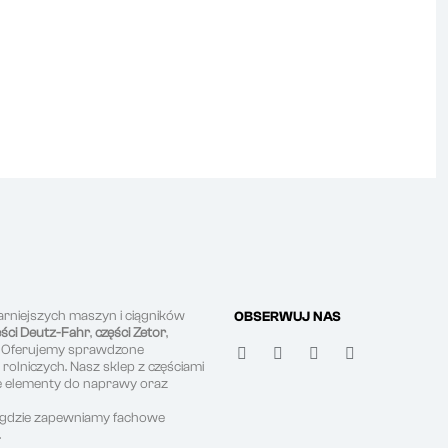
arniejszych maszyn i ciągników
OBSERWUJ NAS
ęści Deutz-Fahr
,
części Zetor
,
. Oferujemy sprawdzone
olniczych. Nasz sklep z częściami
ne elementy do naprawy oraz
, gdzie zapewniamy fachowe
.