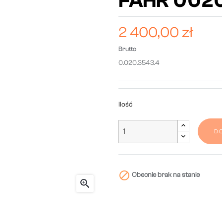
FAHR 002
2 400,00 zł
Brutto
0.020.3543.4
Ilość
D

Obecnie brak na stanie
