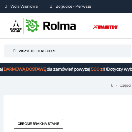
Wola Wiśniowa
Bogucice - Pierwsze
WSZYSTKIE KATEGORIE
DARMOWĄ DOSTAWĘ
dla zamówień powyżej
500 zł
! (Dotyczy wybra
Części
OBECNIE BRAK NA STANIE