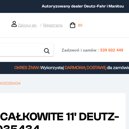
Autoryzowany dealer Deutz-Fahr i Manitou
Zaloguj się
Rejestracja
(0)
Zadzwoń i zamów :
539 602 449
OKRES ŻNIW:
Wykorzystaj
DARMOWĄ DOSTAWĘ
dla zamówień 
 002035434
CAŁKOWITE 11' DEUTZ-