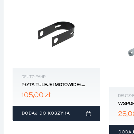
DEUTZ-FAHR
PŁYTA TULEJKI MOTOWIDEŁ
DEUTZ-FAHR 16000837
105,00 zł
DEUTZ-
WSPOR
BŁOTN
28,0
DODAJ DO KOSZYKA
DEUTZ
DODAJ