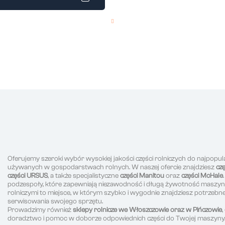
Oferujemy szeroki wybór wysokiej jakości części rolniczych do najpopul
używanych w gospodarstwach rolnych. W naszej ofercie znajdziesz
cz
części URSUS
, a także specjalistyczne
części Manitou
oraz
części McHale
podzespoły, które zapewniają niezawodność i długą żywotność maszyn r
rolniczymi to miejsce, w którym szybko i wygodnie znajdziesz potrzeb
serwisowania swojego sprzętu.
Prowadzimy również
sklepy rolnicze we Włoszczowie oraz w Pińczowie
doradztwo i pomoc w doborze odpowiednich części do Twojej maszyny