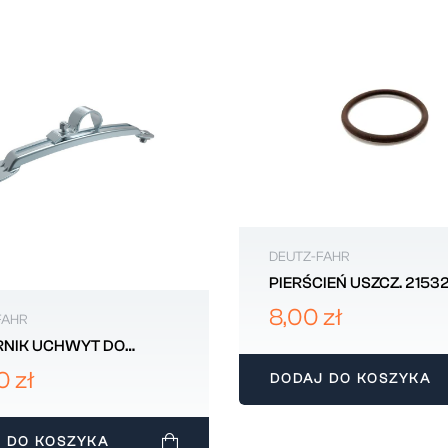
DEUTZ-FAHR
PIERŚCIEŃ USZCZ. 215
8,00 zł
FAHR
NIK UCHWYT DO
IKA REGULOWANY
0 zł
DODAJ DO KOSZYKA
-FAHR DK8120
 DO KOSZYKA