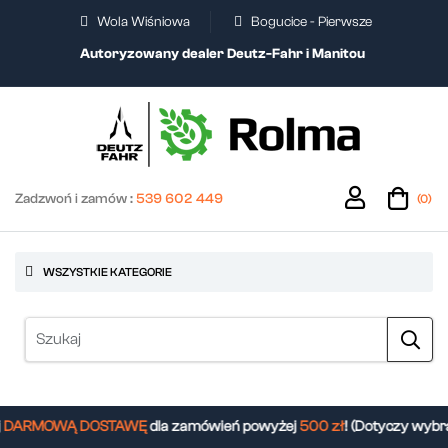
Wola Wiśniowa
Bogucice - Pierwsze
Autoryzowany dealer Deutz-Fahr i Manitou
Zadzwoń i zamów :
539 602 449
(0)
WSZYSTKIE KATEGORIE
DARMOWĄ DOSTAWĘ
dla zamówień powyżej
500 zł
! (Dotyczy wybra