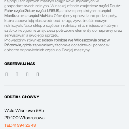
najpopularniejszych maszyn i ciągników używanych w
gospodarstwach rolnych. W naszej ofercie znajdziesz
części Deutz-
Fahr
,
części Zetor
,
części URSUS
, a także specjalistyczne
części
Manitou
oraz
części McHale
. Oferujemy sprawdzone podzespoły,
które zapewniają niezawodność i długą żywotność maszyn
rolniczych. Nasz sklep z częściami rolniczymi to miejsce, w którym
szybko i wygodnie znajdziesz potrzebne elementy do naprawy oraz
serwisowania swojego sprzętu.
Prowadzimy również
sklepy rolnicze we Włoszczowie oraz w
Pińczowie
, gdzie zapewniamy fachowe doradztwo i pomoc w
doborze odpowiednich części do Twojej maszyny.
OBSERWUJ NAS
ODDZIAŁ GŁÓWNY
Wola Wiśniowa 98b
29-100 Włoszczowa
TEL: 41 394 25 43