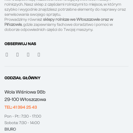
rolniczych. Nasz sklep z częściami rolniczymi to miejsce, w którym
szybko i wygodnie znajdziesz potrzebne elementy do naprawy oraz
serwisowania swojego sprzętu.
Prowadzimy również
sklepy rolnicze we Włoszczowie oraz w
Pińczowie
, gdzie zapewniamy fachowe doradztwo i pomoc w
doborze odpowiednich części do Twojej maszyny.
OBSERWUJ NAS
ODDZIAŁ GŁÓWNY
Wola Wiśniowa 98b
29-100 Włoszczowa
TEL: 41 394 25 43
Pon - Pt : 7:30 - 17:00
Sobota: 7:30 - 14:00
BIURO