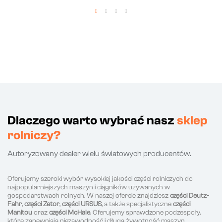
Dlaczego warto wybrać nasz
sklep
rolniczy?
Autoryzowany dealer wielu światowych producentów.
Oferujemy szeroki wybór wysokiej jakości części rolniczych do
najpopularniejszych maszyn i ciągników używanych w
gospodarstwach rolnych. W naszej ofercie znajdziesz
części Deutz-
Fahr
,
części Zetor
,
części URSUS
, a także specjalistyczne
części
Manitou
oraz
części McHale
. Oferujemy sprawdzone podzespoły,
które zapewniają niezawodność i długą żywotność maszyn