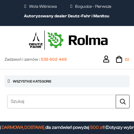
Wola Wiśniowa
Bogucice - Pierwsze
Autoryzowany dealer Deutz-Fahr i Manitou
Zadzwoń i zamów :
539 602 449
(0)
WSZYSTKIE KATEGORIE
DARMOWĄ DOSTAWĘ
dla zamówień powyżej
500 zł
! (Dotyczy wybr