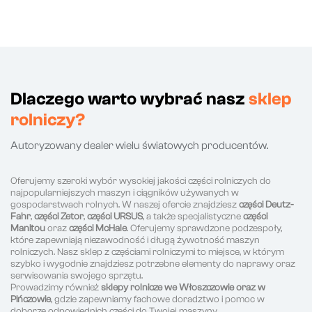
Dlaczego warto wybrać nasz
sklep
rolniczy?
Autoryzowany dealer wielu światowych producentów.
Oferujemy szeroki wybór wysokiej jakości części rolniczych do
najpopularniejszych maszyn i ciągników używanych w
gospodarstwach rolnych. W naszej ofercie znajdziesz
części Deutz-
Fahr
,
części Zetor
,
części URSUS
, a także specjalistyczne
części
Manitou
oraz
części McHale
. Oferujemy sprawdzone podzespoły,
które zapewniają niezawodność i długą żywotność maszyn
rolniczych. Nasz sklep z częściami rolniczymi to miejsce, w którym
szybko i wygodnie znajdziesz potrzebne elementy do naprawy oraz
serwisowania swojego sprzętu.
Prowadzimy również
sklepy rolnicze we Włoszczowie oraz w
Pińczowie
, gdzie zapewniamy fachowe doradztwo i pomoc w
doborze odpowiednich części do Twojej maszyny.