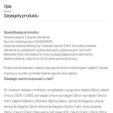
Opis
Szczegóły produktu
Specyfikacja produktu:
Nazwa części:
Czujnik ciśnienia
Numer katalogowy:
04466906
Zastosowanie:
Maszyny rolnicze Deutz-Fahr (monitorowanie
ciśnienia w układach hydraulicznych, paliwowych i innych)
Materiał:
Stal nierdzewna oraz wyspecjalizowane elementy
elektroniczne, odporne na trudne warunki pracy
Przed zamówieniem zaleca się zapoznanie z katalogiem części Twojej
maszyny w celu potwierdzenia zgodności części.
Dlaczego warto kupować u nas?
W naszym sklepie rolniczym znajdziesz oryginalne części Zetor, części
Ursus C330 i C360, sprzęgła Ursus, sprzęgło Zetor, sprzęgło Deutz-
Fahr, części Manitou, McHale, Sipma, Bizon, skrzynie biegów Ursus,
skrzynie biegów Zetor, skrzynie biegów Deutz-Fahr oraz czujniki
Zetor i Deutz-Fahr. Oferujemy też oleje SDF, Deutz-Fahr i Zetor, filtry,