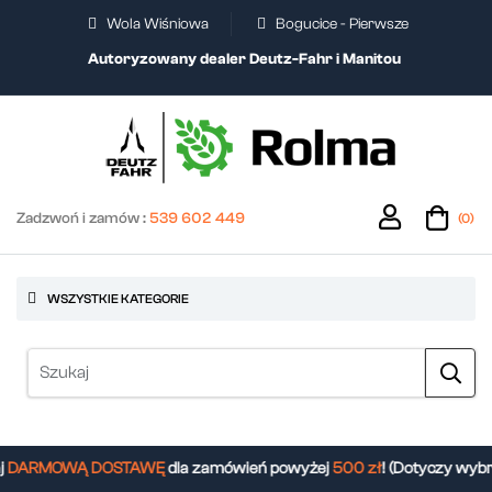
Wola Wiśniowa
Bogucice - Pierwsze
Autoryzowany dealer Deutz-Fahr i Manitou
Zadzwoń i zamów :
539 602 449
(0)
WSZYSTKIE KATEGORIE
DARMOWĄ DOSTAWĘ
dla zamówień powyżej
500 zł
! (Dotyczy wybr