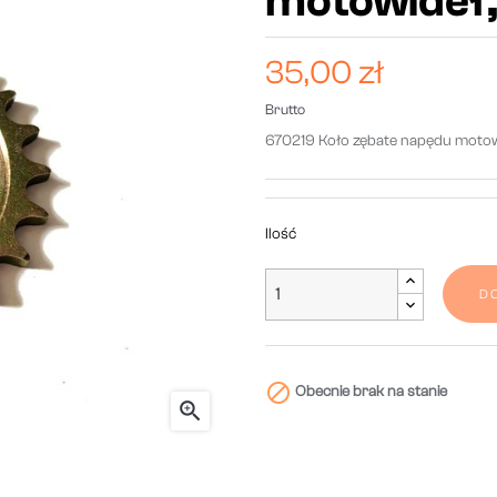
motowideł,
35,00 zł
Brutto
670219 Koło zębate napędu motow
Ilość
D

Obecnie brak na stanie
