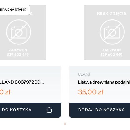
 BRAK NA STANIE
CLAAS
LLAND 80379720D
Listwa drewniana podajn
 podwójny hederu,
pochyłego L-1193 mm C
0 zł
35,00 zł
610814
 DO KOSZYKA
DODAJ DO KOSZYKA