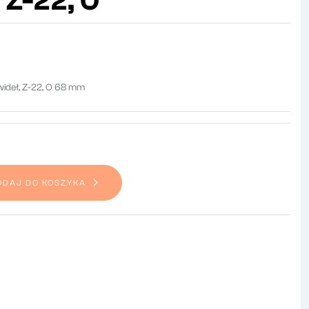
 Z-22, O
ideł, Z-22, O 68 mm
ODAJ DO KOSZYKA