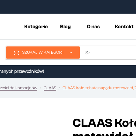
Kategorie
Blog
O nas
Kontakt
SZUKAJ W KATEGORII
nych przewoźników)
zęści do kombajnów
CLAAS
CLAAS Koło zębate napędu motowideł, Z
CLAAS Koł