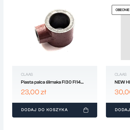
OBECNIE
CLAAS
CLAAS
Piasta palca ślimaka FI30 FI14
NEW H
CLAAS 645830
Bagnet
23,00 zł
30,0
DODAJ DO KOSZYKA
DODAJ