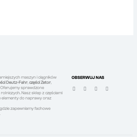
arniejszych maszyn i ciągników
OBSERWUJ NAS
ęści Deutz-Fahr
,
części Zetor
,
. Oferujemy sprawdzone
olniczych. Nasz sklep z częściami
ne elementy do naprawy oraz
, gdzie zapewniamy fachowe
.