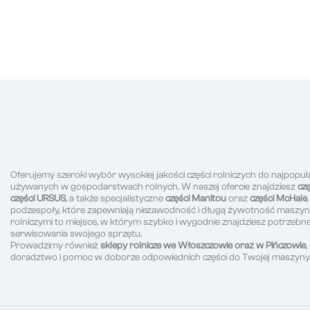
Oferujemy szeroki wybór wysokiej jakości części rolniczych do najpopul
używanych w gospodarstwach rolnych. W naszej ofercie znajdziesz
cz
części URSUS
, a także specjalistyczne
części Manitou
oraz
części McHale
podzespoły, które zapewniają niezawodność i długą żywotność maszyn r
rolniczymi to miejsce, w którym szybko i wygodnie znajdziesz potrzeb
serwisowania swojego sprzętu.
Prowadzimy również
sklepy rolnicze we Włoszczowie oraz w Pińczowie
doradztwo i pomoc w doborze odpowiednich części do Twojej maszyny