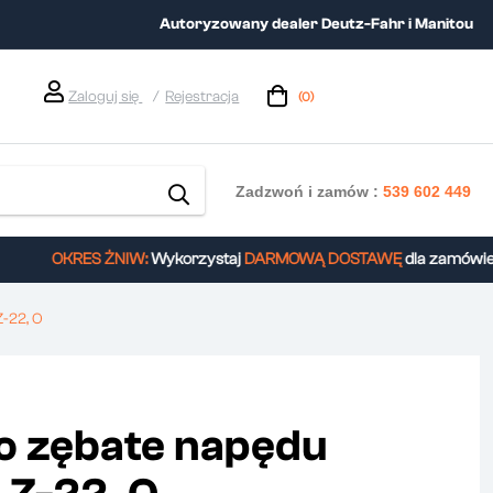
Autoryzowany dealer Deutz-Fahr i Manitou
Zaloguj się
Rejestracja
(0)
Zadzwoń i zamów :
539 602 449
OKRES ŻNIW:
Wykorzystaj
DARMOWĄ DOSTAWĘ
dla zamówień 
-22, O
o zębate napędu