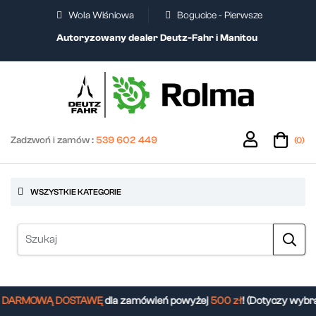
Wola Wiśniowa
Bogucice - Pierwsze
Autoryzowany dealer Deutz-Fahr i Manitou
Zadzwoń i zamów :
539 602 449
(0)
WSZYSTKIE KATEGORIE
DARMOWĄ DOSTAWĘ
dla zamówień powyżej
500 zł
! (Dotyczy wybra