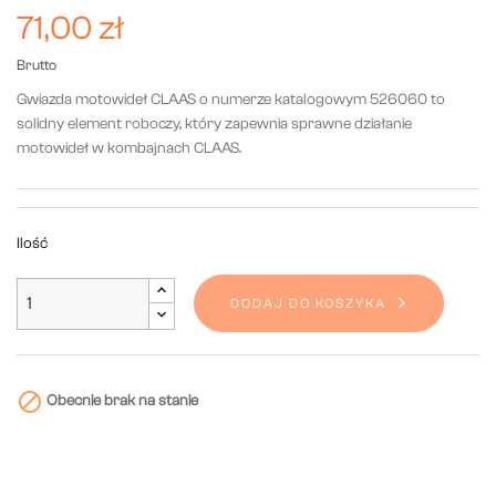
71,00 zł
Brutto
Gwiazda motowideł CLAAS o numerze katalogowym 526060 to
solidny element roboczy, który zapewnia sprawne działanie
motowideł w kombajnach CLAAS.
Ilość
DODAJ DO KOSZYKA

Obecnie brak na stanie