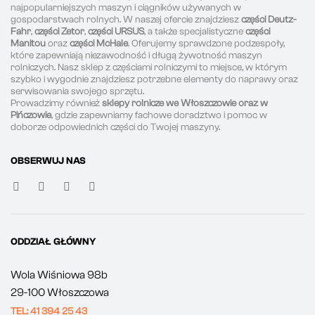
najpopularniejszych maszyn i ciągników używanych w
gospodarstwach rolnych. W naszej ofercie znajdziesz
części Deutz-
Fahr
,
części Zetor
,
części URSUS
, a także specjalistyczne
części
Manitou
oraz
części McHale
. Oferujemy sprawdzone podzespoły,
które zapewniają niezawodność i długą żywotność maszyn
rolniczych. Nasz sklep z częściami rolniczymi to miejsce, w którym
szybko i wygodnie znajdziesz potrzebne elementy do naprawy oraz
serwisowania swojego sprzętu.
Prowadzimy również
sklepy rolnicze we Włoszczowie oraz w
Pińczowie
, gdzie zapewniamy fachowe doradztwo i pomoc w
doborze odpowiednich części do Twojej maszyny.
OBSERWUJ NAS
ODDZIAŁ GŁÓWNY
Wola Wiśniowa 98b
29-100 Włoszczowa
TEL: 41 394 25 43