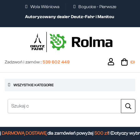
Wola Wiśniowa
Bogucice - Pierwsze
Autoryzowany dealer Deutz-Fahr i Manitou
Zadzwoń i zamów :
539 602 449
(0)
WSZYSTKIE KATEGORIE
DARMOWĄ DOSTAWĘ
dla zamówień powyżej
500 zł
! (Dotyczy wybr