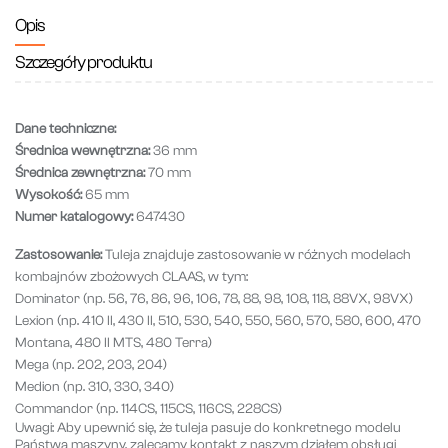
Opis
Szczegóły produktu
Dane techniczne:
Średnica wewnętrzna:
36 mm
Średnica zewnętrzna:
70 mm
Wysokość:
65 mm
Numer katalogowy:
647430
Zastosowanie:
Tuleja znajduje zastosowanie w różnych modelach
kombajnów zbożowych CLAAS, w tym:
Dominator (np. 56, 76, 86, 96, 106, 78, 88, 98, 108, 118, 88VX, 98VX)
Lexion (np. 410 II, 430 II, 510, 530, 540, 550, 560, 570, 580, 600, 470
Montana, 480 II MTS, 480 Terra)
Mega (np. 202, 203, 204)
Medion (np. 310, 330, 340)
Commandor (np. 114CS, 115CS, 116CS, 228CS)
Uwagi:
Aby upewnić się, że tuleja pasuje do konkretnego modelu
Państwa maszyny, zalecamy kontakt z naszym działem obsługi