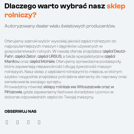
Dlaczego warto wybrać nasz
sklep
rolniczy?
Autoryzowany dealer wielu światowych producentów.
Oferujemy szeroki wybór wysokiej jakości części rolniczych do
najpopularniejszych maszyn i ciągników używanych w
gospodarstwach rolnych. W naszej ofercie znajdziesz
części Deutz-
Fahr
,
części Zetor
,
części URSUS
, a także specjalistyczne
części
Manitou
oraz
części McHale
. Oferujemy sprawdzone podzespoły,
które zapewniają niezawodność i długą żywotność maszyn
rolniczych. Nasz sklep z częściami rolniczymi to miejsce, w którym
szybko i wygodnie znajdziesz potrzebne elementy do naprawy oraz
serwisowania swojego sprzętu.
Prowadzimy również
sklepy rolnicze we Włoszczowie oraz w
Pińczowie
, gdzie zapewniamy fachowe doradztwo i pomoc w
doborze odpowiednich części do Twojej maszyny.
OBSERWUJ NAS