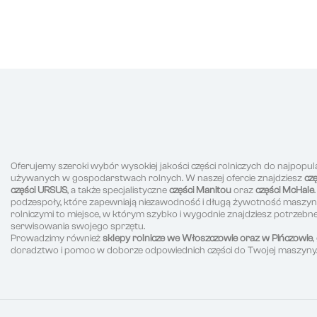
Oferujemy szeroki wybór wysokiej jakości części rolniczych do najpopul
używanych w gospodarstwach rolnych. W naszej ofercie znajdziesz
cz
części URSUS
, a także specjalistyczne
części Manitou
oraz
części McHale
podzespoły, które zapewniają niezawodność i długą żywotność maszyn r
rolniczymi to miejsce, w którym szybko i wygodnie znajdziesz potrzeb
serwisowania swojego sprzętu.
Prowadzimy również
sklepy rolnicze we Włoszczowie oraz w Pińczowie
doradztwo i pomoc w doborze odpowiednich części do Twojej maszyny