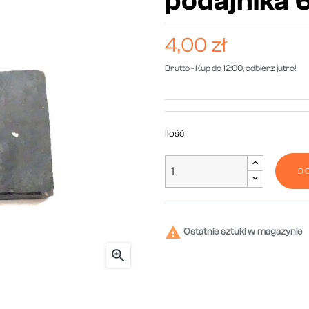
podajnika 6
4,00 zł
Brutto
- Kup do 12:00, odbierz jutro!
Ilość
D

Ostatnie sztuki w magazynie
