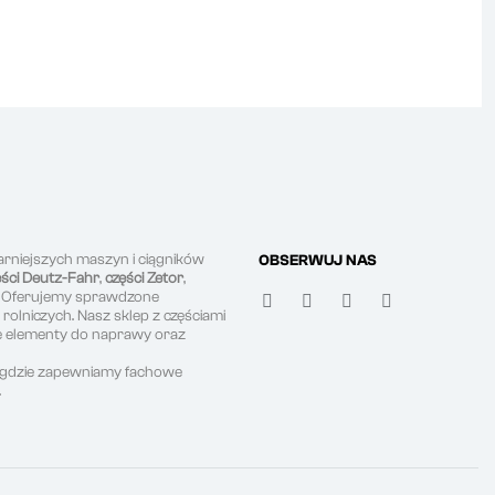
arniejszych maszyn i ciągników
OBSERWUJ NAS
ęści Deutz-Fahr
,
części Zetor
,
. Oferujemy sprawdzone
olniczych. Nasz sklep z częściami
ne elementy do naprawy oraz
, gdzie zapewniamy fachowe
.