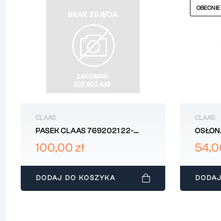
OBECNIE
CLAAS
CLAAS
PASEK CLAAS 7692021 22-
OSŁON
1500LI ORYGINAŁ
MŁOCA
100,00 zł
54,0
41744
DODAJ DO KOSZYKA
DODAJ