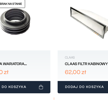
 BRAK NA STANIE
CLAAS
A WARIATORA
CLAAS FILTR KABINOWY
RNI MASSEY FERGUSON
071525
0 zł
62,00 zł
9M2
 DO KOSZYKA
DODAJ DO KOSZYKA