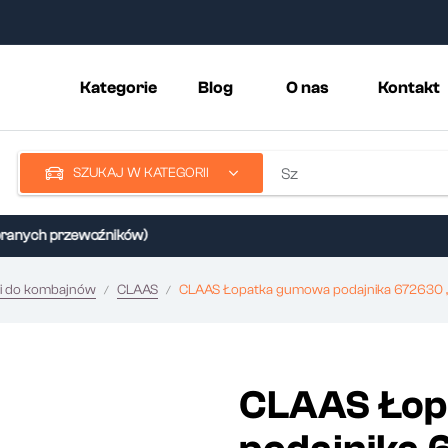
Kategorie
Blog
O nas
Kontakt
SZUKAJ W KATEGORII
nych przewoźników)
i do kombajnów
CLAAS
CLAAS Łopatka gumowa podajnika 672630 , 
CLAAS Łop