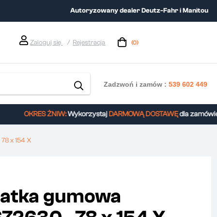
Autoryzowany dealer Deutz-Fahr i Manitou
Zaloguj się
Rejestracja
(0)
Zadzwoń i zamów :
539 602 449
OKRES ŻNIW:
Wykorzystaj
DARMOWĄ DOSTAWĘ
dla zamówień 
78 x 154 X
atka gumowa