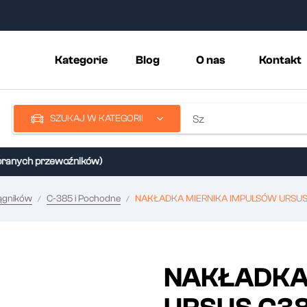
Kategorie
Blog
O nas
Kontakt
SZUKAJ W KATEGORII
nych przewoźników)
iągników
C-385 i Pochodne
NAKŁADKA MIERNIKA IMPULSÓW URSUS
NAKŁADKA