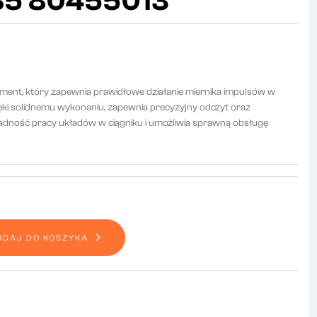
85 80455013
ement, który zapewnia prawidłowe działanie miernika impulsów w
ęki solidnemu wykonaniu, zapewnia precyzyjny odczyt oraz
adność pracy układów w ciągniku i umożliwia sprawną obsługę
ODAJ DO KOSZYKA