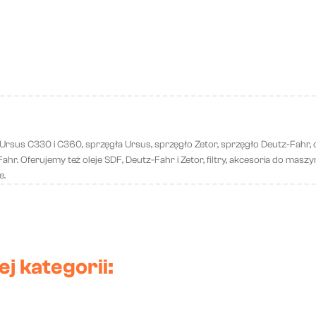
 Ursus C330 i C360, sprzęgła Ursus, sprzęgło Zetor, sprzęgło Deutz-Fahr, c
r. Oferujemy też oleje SDF, Deutz-Fahr i Zetor, filtry, akcesoria do maszyn ro
e.
j kategorii: