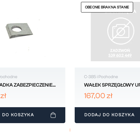
OBECNIE BRAK NA STANIE
 Pochodne
C-385 i Pochodne
ADKA ZABEZPIECZENIE
WAŁEK SPRZĘGŁOWY U
 GŁÓWNEJ WAŁU URSUS
C385 80126098
zł
167,00 zł
80002031
 DO KOSZYKA
DODAJ DO KOSZYKA