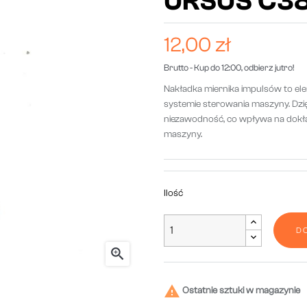
URSUS C3
12,00 zł
Brutto
- Kup do 12:00, odbierz jutro!
Nakładka miernika impulsów to el
systemie sterowania maszyny. Dzi
niezawodność, co wpływa na dokł
maszyny.
Ilość
D


Ostatnie sztuki w magazynie