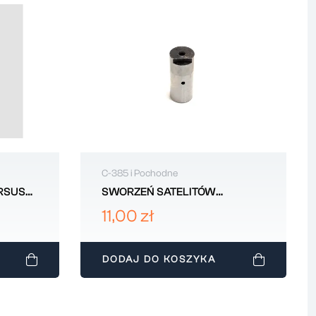
C-385 i Pochodne
RSUS
SWORZEŃ SATELITÓW
WZMACNIACZA URSUS C385
11,00 zł
80126103
DODAJ DO KOSZYKA