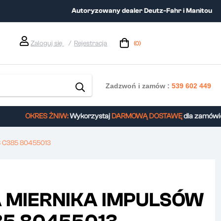
Autoryzowany dealer Deutz-Fahr i Manitou
Zaloguj się
Rejestracja
(0)
Zadzwoń i zamów :
539 602 449
OKRES ŻNIW:
Wykorzystaj
DARMOWĄ DOSTAWĘ
dla zamówień 
 C385 80455013
 MIERNIKA IMPULSÓW