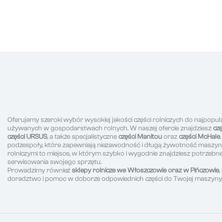
Oferujemy szeroki wybór wysokiej jakości części rolniczych do najpopul
używanych w gospodarstwach rolnych. W naszej ofercie znajdziesz
cz
części URSUS
, a także specjalistyczne
części Manitou
oraz
części McHale
podzespoły, które zapewniają niezawodność i długą żywotność maszyn r
rolniczymi to miejsce, w którym szybko i wygodnie znajdziesz potrzeb
serwisowania swojego sprzętu.
Prowadzimy również
sklepy rolnicze we Włoszczowie oraz w Pińczowie
doradztwo i pomoc w doborze odpowiednich części do Twojej maszyny