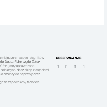
arniejszych maszyn i ciągników
OBSERWUJ NAS
ęści Deutz-Fahr
,
części Zetor
,
. Oferujemy sprawdzone
olniczych. Nasz sklep z częściami
ne elementy do naprawy oraz
, gdzie zapewniamy fachowe
.