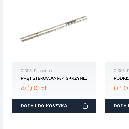
C-385 i Pochodne
C-385 i
PRĘT STEROWANIA 4 SKRZYNI
PODKŁ
URSUS C385 80121143
STOPY
40,00 zł
0,50 
C385 
DODAJ DO KOSZYKA
DODAJ