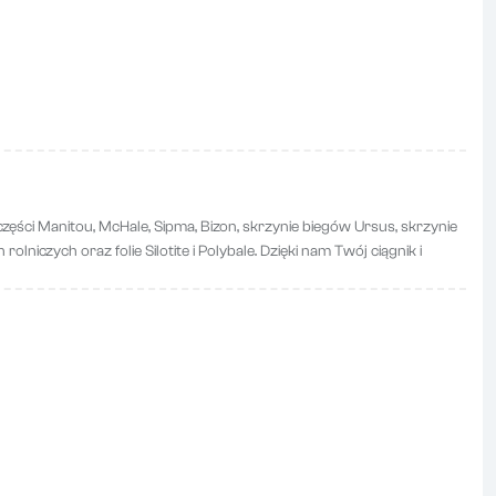
zęści Manitou, McHale, Sipma, Bizon, skrzynie biegów Ursus, skrzynie
lniczych oraz folie Silotite i Polybale. Dzięki nam Twój ciągnik i