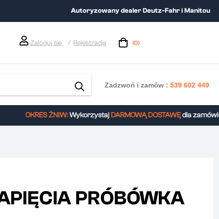
Autoryzowany dealer Deutz-Fahr i Manitou
Zaloguj się
Rejestracja
(0)
Zadzwoń i zamów :
539 602 449
OKRES ŻNIW:
Wykorzystaj
DARMOWĄ DOSTAWĘ
dla zamówień 
NAPIĘCIA PRÓBÓWKA