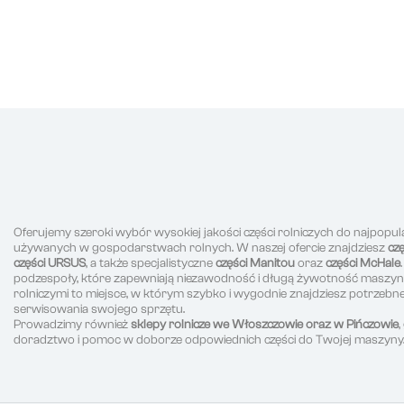
Oferujemy szeroki wybór wysokiej jakości części rolniczych do najpopul
używanych w gospodarstwach rolnych. W naszej ofercie znajdziesz
cz
części URSUS
, a także specjalistyczne
części Manitou
oraz
części McHale
podzespoły, które zapewniają niezawodność i długą żywotność maszyn r
rolniczymi to miejsce, w którym szybko i wygodnie znajdziesz potrzeb
serwisowania swojego sprzętu.
Prowadzimy również
sklepy rolnicze we Włoszczowie oraz w Pińczowie
doradztwo i pomoc w doborze odpowiednich części do Twojej maszyny