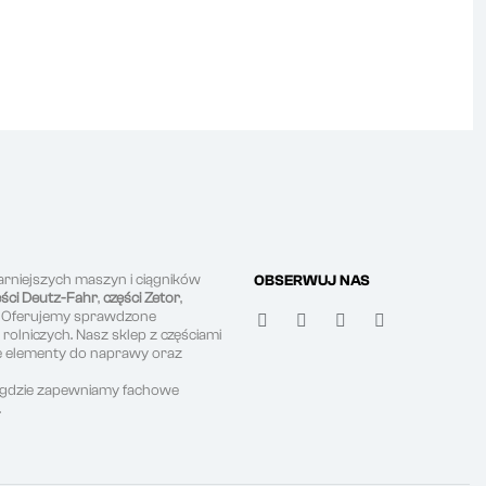
arniejszych maszyn i ciągników
OBSERWUJ NAS
ęści Deutz-Fahr
,
części Zetor
,
. Oferujemy sprawdzone
olniczych. Nasz sklep z częściami
ne elementy do naprawy oraz
, gdzie zapewniamy fachowe
.