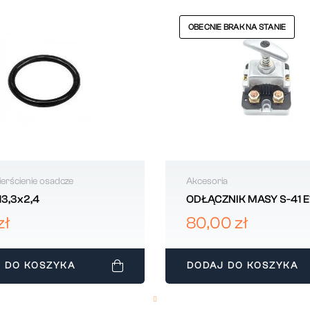
OBECNIE BRAK NA STANIE
pierścienie osadcze
Akcesoria
13,3x2,4
ODŁĄCZNIK MASY S-41 E1
zł
80,00 zł
 DO KOSZYKA
DODAJ DO KOSZYKA