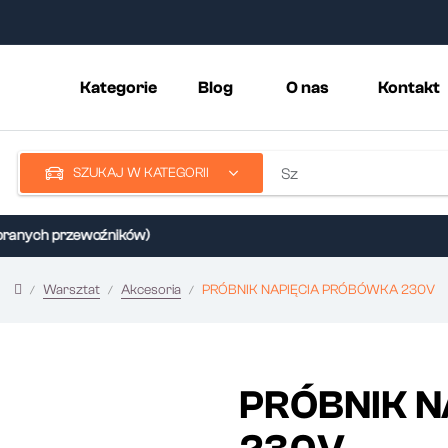
Kategorie
Blog
O nas
Kontakt
SZUKAJ W KATEGORII
nych przewoźników)
Warsztat
Akcesoria
PRÓBNIK NAPIĘCIA PRÓBÓWKA 230V
PRÓBNIK 