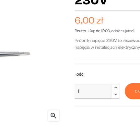
230V
6,00 zł
Brutto
- Kup do 12:00, odbierz jutro!
Próbnik napięcia 230V to niezawo
napięcia w instalacjach elektryczny
Ilość
D
