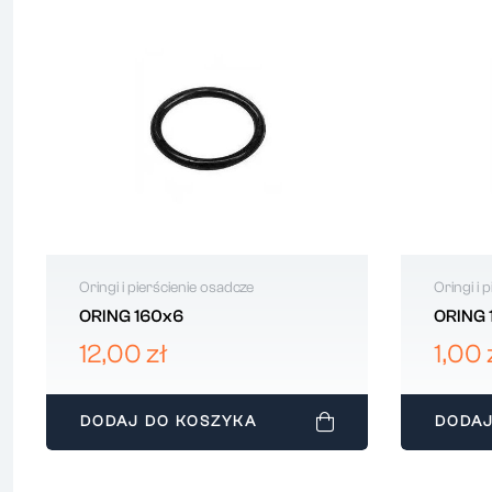
Oringi i pierścienie osadcze
Oringi i 
ORING 160x6
ORING 
12,00 zł
1,00 
DODAJ DO KOSZYKA
DODAJ